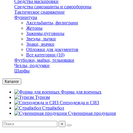
Средства маскировки
Средства самозащиты и самообороны
Тактическое снаряжение
Фурнитура
Аксельбанты, филиграни
Жетоны
Зажимы,пуговицы
Звезды, лычки
Знаки, значки
Обложки для документов
Все категории (10)
Футболки, майки, тельняшки
Чехлы, подсумки
Шарфы
Каталог
Форма для военных
Туризм
Спецодежда и СИЗ
Страйкбол
Сувенирная продукция
×