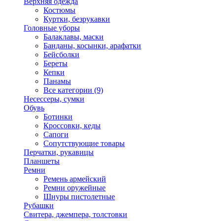
Верхняя одежда
Костюмы
Куртки, безрукавки
Головные уборы
Балаклавы, маски
Банданы, косынки, арафатки
Бейсболки
Береты
Кепки
Панамы
Все категории (9)
Несессеры, сумки
Обувь
Ботинки
Кроссовки, кеды
Сапоги
Сопутствующие товары
Перчатки, рукавицы
Планшеты
Ремни
Ремень армейский
Ремни оружейные
Шнуры пистолетные
Рубашки
Свитера, джемпера, толстовки