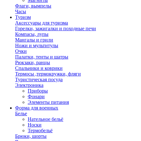
Магниты
Флаги, вымпелы
Часы
Туризм
Аксессуары для туризма
Горелки, зажигалки и походные печи
Компасы, лупы
Мангалы и грили
Ножи и мультитулы
Очки
Палатки, тенты и шатры
Рюкзаки, ранцы
Спальники и коврики
Термосы ,термокружки, фляги
Туристическая посуда
Электроника
Приборы
Фонари
Элементы питания
Форма для военных
Белье
Нательное бельё
Носки
Термобельё
Брюки, шорты