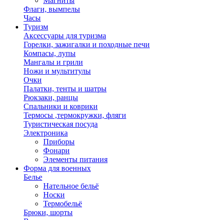
Магниты
Флаги, вымпелы
Часы
Туризм
Аксессуары для туризма
Горелки, зажигалки и походные печи
Компасы, лупы
Мангалы и грили
Ножи и мультитулы
Очки
Палатки, тенты и шатры
Рюкзаки, ранцы
Спальники и коврики
Термосы ,термокружки, фляги
Туристическая посуда
Электроника
Приборы
Фонари
Элементы питания
Форма для военных
Белье
Нательное бельё
Носки
Термобельё
Брюки, шорты