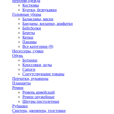
Верхняя одежда
Костюмы
Куртки, безрукавки
Головные уборы
Балаклавы, маски
Банданы, косынки, арафатки
Бейсболки
Береты
Кепки
Панамы
Все категории (9)
Несессеры, сумки
Обувь
Ботинки
Кроссовки, кеды
Сапоги
Сопутствующие товары
Перчатки, рукавицы
Планшеты
Ремни
Ремень армейский
Ремни оружейные
Шнуры пистолетные
Рубашки
Свитера, джемпера, толстовки