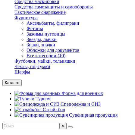
Средства маскировки
Средства самозащиты и самообороны
Тактическое снаряжение
Фурнитура
Аксельбанты, филиграни
Жетоны
Зажимы,пуговицы
Звезды, лычки
Знаки, значки
Обложки для документов
Все категории (10)
Футболки, майки, тельняшки
Чехлы, подсумки
Шарфы
Каталог
Форма для военных
Туризм
Спецодежда и СИЗ
Страйкбол
Сувенирная продукция
×