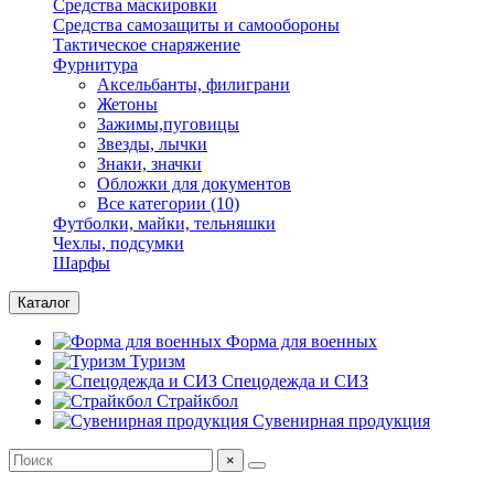
Средства маскировки
Средства самозащиты и самообороны
Тактическое снаряжение
Фурнитура
Аксельбанты, филиграни
Жетоны
Зажимы,пуговицы
Звезды, лычки
Знаки, значки
Обложки для документов
Все категории (10)
Футболки, майки, тельняшки
Чехлы, подсумки
Шарфы
Каталог
Форма для военных
Туризм
Спецодежда и СИЗ
Страйкбол
Сувенирная продукция
×