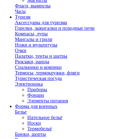
Магниты
Флаги, вымпелы
Часы
Туризм
Аксессуары для туризма
Горелки, зажигалки и походные печи
Компасы, лупы
Мангалы и грили
Ножи и мультитулы
Очки
Палатки, тенты и шатры
Рюкзаки, ранцы
Спальники и коврики
Термосы ,термокружки, фляги
Туристическая посуда
Электроника
Приборы
Фонари
Элементы питания
Форма для военных
Белье
Нательное бельё
Носки
Термобельё
Брюки, шорты