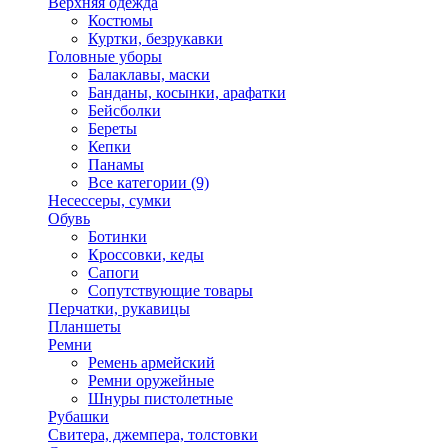
Верхняя одежда
Костюмы
Куртки, безрукавки
Головные уборы
Балаклавы, маски
Банданы, косынки, арафатки
Бейсболки
Береты
Кепки
Панамы
Все категории (9)
Несессеры, сумки
Обувь
Ботинки
Кроссовки, кеды
Сапоги
Сопутствующие товары
Перчатки, рукавицы
Планшеты
Ремни
Ремень армейский
Ремни оружейные
Шнуры пистолетные
Рубашки
Свитера, джемпера, толстовки