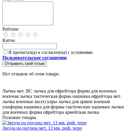
Рейтинг
Капча
Я прочитал(а) и согласен(на) с условиями
Пользовательское соглашение
Отправить свой отзыв
Нет отзывов об этом товаре.
Лычка мет. ВС
лычка для ефрейтора
форма для военных
военная лычка
тактическая форма
нашивка ефрейтора
мет.
лычка
военные аксессуары
лычка для армии
военная
униформа
нашивка для формы
тактические нашивки
лычки
для военных
форма ефрейтора
армейская лычка
Похожие товары
Звезда на погоны мет. 13 мм. риф. черн