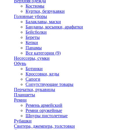
Верхняя одежда
Костюмы
Куртки, безрукавки
Головные уборы
Балаклавы, маски
Банданы, косынки, арафатки
Бейсболки
Береты
Кепки
Панамы
Все категории (9)
Несессеры, сумки
Обувь
Ботинки
Кроссовки, кеды
Сапоги
Сопутствующие товары
Перчатки, рукавицы
Планшеты
Ремни
Ремень армейский
Ремни оружейные
Шнуры пистолетные
Рубашки
Свитера, джемпера, толстовки