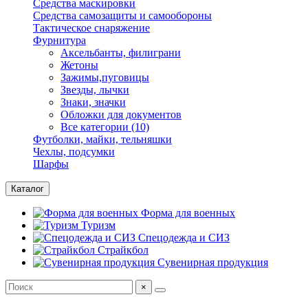
Средства маскировки
Средства самозащиты и самообороны
Тактическое снаряжение
Фурнитура
Аксельбанты, филиграни
Жетоны
Зажимы,пуговицы
Звезды, лычки
Знаки, значки
Обложки для документов
Все категории (10)
Футболки, майки, тельняшки
Чехлы, подсумки
Шарфы
Каталог
Форма для военных
Туризм
Спецодежда и СИЗ
Страйкбол
Сувенирная продукция
×