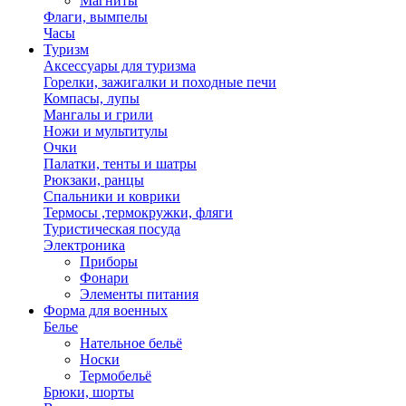
Магниты
Флаги, вымпелы
Часы
Туризм
Аксессуары для туризма
Горелки, зажигалки и походные печи
Компасы, лупы
Мангалы и грили
Ножи и мультитулы
Очки
Палатки, тенты и шатры
Рюкзаки, ранцы
Спальники и коврики
Термосы ,термокружки, фляги
Туристическая посуда
Электроника
Приборы
Фонари
Элементы питания
Форма для военных
Белье
Нательное бельё
Носки
Термобельё
Брюки, шорты