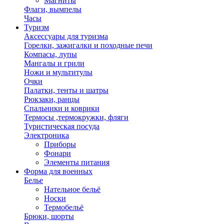
Магниты
Флаги, вымпелы
Часы
Туризм
Аксессуары для туризма
Горелки, зажигалки и походные печи
Компасы, лупы
Мангалы и грили
Ножи и мультитулы
Очки
Палатки, тенты и шатры
Рюкзаки, ранцы
Спальники и коврики
Термосы ,термокружки, фляги
Туристическая посуда
Электроника
Приборы
Фонари
Элементы питания
Форма для военных
Белье
Нательное бельё
Носки
Термобельё
Брюки, шорты