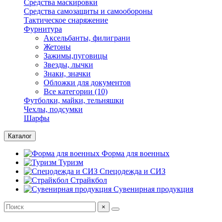
Средства маскировки
Средства самозащиты и самообороны
Тактическое снаряжение
Фурнитура
Аксельбанты, филиграни
Жетоны
Зажимы,пуговицы
Звезды, лычки
Знаки, значки
Обложки для документов
Все категории (10)
Футболки, майки, тельняшки
Чехлы, подсумки
Шарфы
Каталог
Форма для военных
Туризм
Спецодежда и СИЗ
Страйкбол
Сувенирная продукция
×