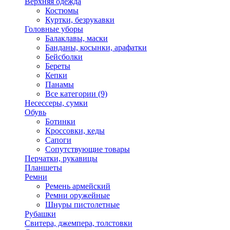
Верхняя одежда
Костюмы
Куртки, безрукавки
Головные уборы
Балаклавы, маски
Банданы, косынки, арафатки
Бейсболки
Береты
Кепки
Панамы
Все категории (9)
Несессеры, сумки
Обувь
Ботинки
Кроссовки, кеды
Сапоги
Сопутствующие товары
Перчатки, рукавицы
Планшеты
Ремни
Ремень армейский
Ремни оружейные
Шнуры пистолетные
Рубашки
Свитера, джемпера, толстовки