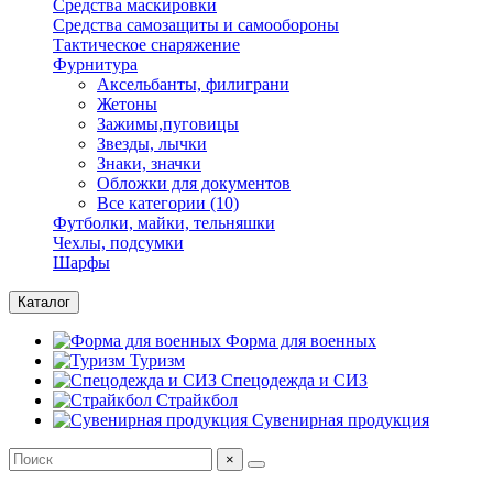
Средства маскировки
Средства самозащиты и самообороны
Тактическое снаряжение
Фурнитура
Аксельбанты, филиграни
Жетоны
Зажимы,пуговицы
Звезды, лычки
Знаки, значки
Обложки для документов
Все категории (10)
Футболки, майки, тельняшки
Чехлы, подсумки
Шарфы
Каталог
Форма для военных
Туризм
Спецодежда и СИЗ
Страйкбол
Сувенирная продукция
×