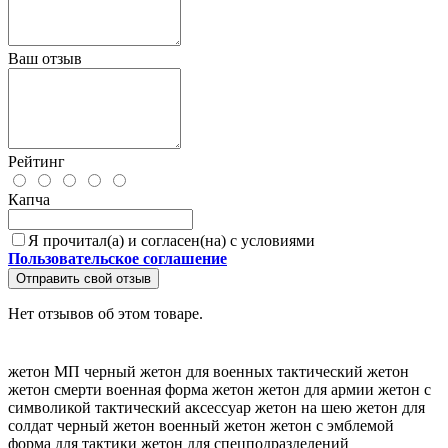
Ваш отзыв
Рейтинг
Капча
Я прочитал(а) и согласен(на) с условиями
Пользовательское соглашение
Отправить свой отзыв
Нет отзывов об этом товаре.
жетон МП черный
жетон для военных
тактический жетон
жетон смерти
военная форма жетон
жетон для армии
жетон с
символикой
тактический аксессуар
жетон на шею
жетон для
солдат
черный жетон
военный жетон
жетон с эмблемой
форма для тактики
жетон для спецподразделений