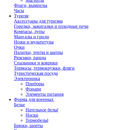
Магниты
Флаги, вымпелы
Часы
Туризм
Аксессуары для туризма
Горелки, зажигалки и походные печи
Компасы, лупы
Мангалы и грили
Ножи и мультитулы
Очки
Палатки, тенты и шатры
Рюкзаки, ранцы
Спальники и коврики
Термосы ,термокружки, фляги
Туристическая посуда
Электроника
Приборы
Фонари
Элементы питания
Форма для военных
Белье
Нательное бельё
Носки
Термобельё
Брюки, шорты