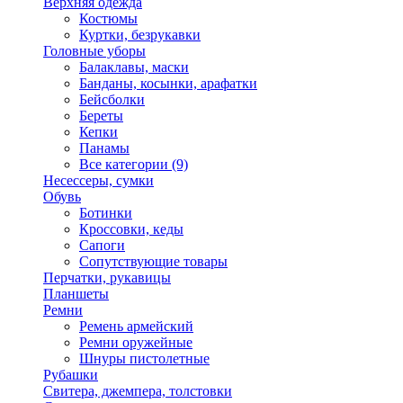
Верхняя одежда
Костюмы
Куртки, безрукавки
Головные уборы
Балаклавы, маски
Банданы, косынки, арафатки
Бейсболки
Береты
Кепки
Панамы
Все категории (9)
Несессеры, сумки
Обувь
Ботинки
Кроссовки, кеды
Сапоги
Сопутствующие товары
Перчатки, рукавицы
Планшеты
Ремни
Ремень армейский
Ремни оружейные
Шнуры пистолетные
Рубашки
Свитера, джемпера, толстовки