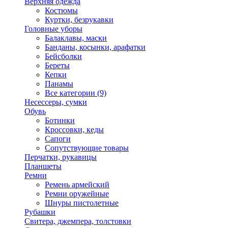
Верхняя одежда
Костюмы
Куртки, безрукавки
Головные уборы
Балаклавы, маски
Банданы, косынки, арафатки
Бейсболки
Береты
Кепки
Панамы
Все категории (9)
Несессеры, сумки
Обувь
Ботинки
Кроссовки, кеды
Сапоги
Сопутствующие товары
Перчатки, рукавицы
Планшеты
Ремни
Ремень армейский
Ремни оружейные
Шнуры пистолетные
Рубашки
Свитера, джемпера, толстовки