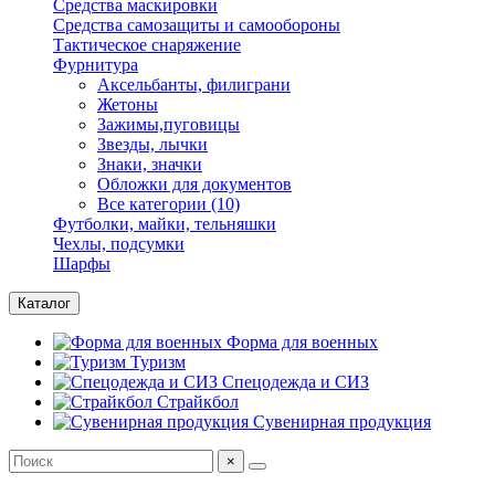
Средства маскировки
Средства самозащиты и самообороны
Тактическое снаряжение
Фурнитура
Аксельбанты, филиграни
Жетоны
Зажимы,пуговицы
Звезды, лычки
Знаки, значки
Обложки для документов
Все категории (10)
Футболки, майки, тельняшки
Чехлы, подсумки
Шарфы
Каталог
Форма для военных
Туризм
Спецодежда и СИЗ
Страйкбол
Сувенирная продукция
×