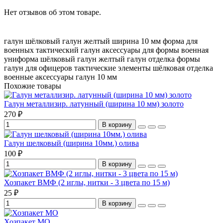
Нет отзывов об этом товаре.
галун шёлковый
галун желтый
ширина 10 мм
форма для
военных
тактический галун
аксессуары для формы
военная
униформа
шёлковый галун
желтый галун
отделка формы
галун для офицеров
тактические элементы
шёлковая отделка
военные аксессуары
галун 10 мм
Похожие товары
Галун металлизир. латунный (ширина 10 мм) золото
270 ₽
В корзину
Галун шелковый (ширина 10мм.) олива
100 ₽
В корзину
Хозпакет ВМФ (2 иглы, нитки - 3 цвета по 15 м)
25 ₽
В корзину
Хозпакет МО