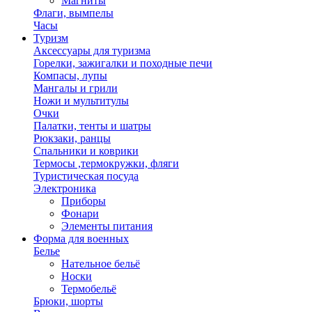
Магниты
Флаги, вымпелы
Часы
Туризм
Аксессуары для туризма
Горелки, зажигалки и походные печи
Компасы, лупы
Мангалы и грили
Ножи и мультитулы
Очки
Палатки, тенты и шатры
Рюкзаки, ранцы
Спальники и коврики
Термосы ,термокружки, фляги
Туристическая посуда
Электроника
Приборы
Фонари
Элементы питания
Форма для военных
Белье
Нательное бельё
Носки
Термобельё
Брюки, шорты