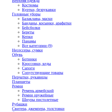
Верхняя одежда
Костюмы
Куртки, безрукавки
Головные уборы
Балаклавы, маски
Банданы, косынки, арафатки
Бейсболки
Береты
Кепки
Панамы
Все категории (9)
Несессеры, сумки
Обувь
Ботинки
Кроссовки, кеды
Сапоги
Сопутствующие товары
Перчатки, рукавицы
Планшеты
Ремни
Ремень армейский
Ремни оружейные
Шнуры пистолетные
Рубашки
Свитера, джемпера, толстовки