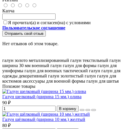
Капча
Я прочитал(а) и согласен(на) с условиями
Пользовательское соглашение
Отправить свой отзыв
Нет отзывов об этом товаре.
галун золото
металлизированный галун
текстильный галун
ширина 30 мм
военный галун
галун для формы
галун для
униформы
галун для военных
тактический галун
галун для
одежды
декоративный галун
золотистый галун
галун для
костюмов
аксессуары для военной формы
галун для шитья
Похожие товары
Галун шелковый (ширина 15 мм.) олива
90 ₽
В корзину
Галун шёлковый (ширина 10 мм.) желтый
80 ₽