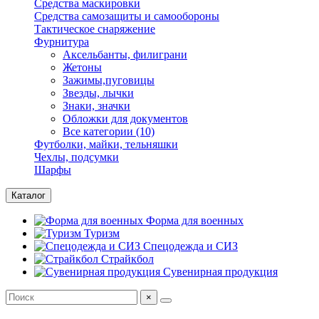
Средства маскировки
Средства самозащиты и самообороны
Тактическое снаряжение
Фурнитура
Аксельбанты, филиграни
Жетоны
Зажимы,пуговицы
Звезды, лычки
Знаки, значки
Обложки для документов
Все категории (10)
Футболки, майки, тельняшки
Чехлы, подсумки
Шарфы
Каталог
Форма для военных
Туризм
Спецодежда и СИЗ
Страйкбол
Сувенирная продукция
×