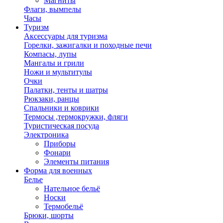
Магниты
Флаги, вымпелы
Часы
Туризм
Аксессуары для туризма
Горелки, зажигалки и походные печи
Компасы, лупы
Мангалы и грили
Ножи и мультитулы
Очки
Палатки, тенты и шатры
Рюкзаки, ранцы
Спальники и коврики
Термосы ,термокружки, фляги
Туристическая посуда
Электроника
Приборы
Фонари
Элементы питания
Форма для военных
Белье
Нательное бельё
Носки
Термобельё
Брюки, шорты