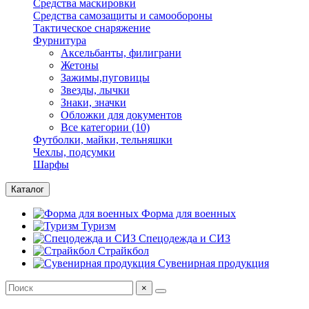
Средства маскировки
Средства самозащиты и самообороны
Тактическое снаряжение
Фурнитура
Аксельбанты, филиграни
Жетоны
Зажимы,пуговицы
Звезды, лычки
Знаки, значки
Обложки для документов
Все категории (10)
Футболки, майки, тельняшки
Чехлы, подсумки
Шарфы
Каталог
Форма для военных
Туризм
Спецодежда и СИЗ
Страйкбол
Сувенирная продукция
×