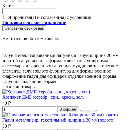
Капча
Я прочитал(а) и согласен(на) с условиями
Пользовательское соглашение
Отправить свой отзыв
Нет отзывов об этом товаре.
галун металлизированный
латунный галун
ширина 20 мм
золотой галун
военная форма
отделка для униформы
аксессуары для военных
галун для мундиров
тактические
элементы
галун золото
фурнитура для формы
военное
снаряжение
галун для офицеров
отделка военной формы
галун для парадной формы
Похожие товары
Хозпакет ДМБ (серебр., син., красн., зол.)
40 ₽
В корзину
Галун металлизир. текстильный (ширина 30 мм) золото
80 ₽