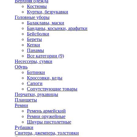
Верхняя одежда
Костюмы
Куртки, безрукавки
Головные уборы
Балаклавы, маски
Банданы, косынки, арафатки
Бейсболки
Береты
Кепки
Панамы
Все категории (9)
Несессеры, сумки
Обувь
Ботинки
Кроссовки, кеды
Сапоги
Сопутствующие товары
Перчатки, рукавицы
Планшеты
Ремни
Ремень армейский
Ремни оружейные
Шнуры пистолетные
Рубашки
Свитера, джемпера, толстовки