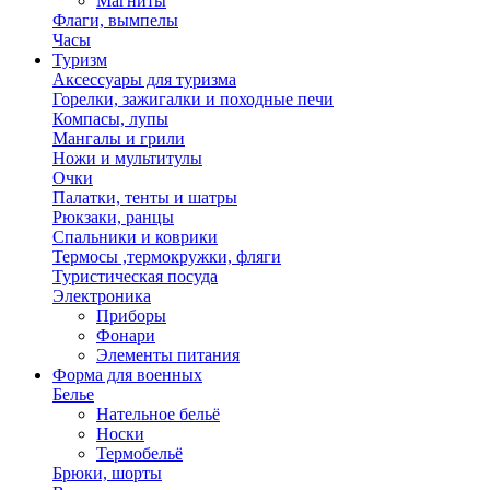
Магниты
Флаги, вымпелы
Часы
Туризм
Аксессуары для туризма
Горелки, зажигалки и походные печи
Компасы, лупы
Мангалы и грили
Ножи и мультитулы
Очки
Палатки, тенты и шатры
Рюкзаки, ранцы
Спальники и коврики
Термосы ,термокружки, фляги
Туристическая посуда
Электроника
Приборы
Фонари
Элементы питания
Форма для военных
Белье
Нательное бельё
Носки
Термобельё
Брюки, шорты