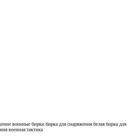
жение
военные бирки
бирка для снаряжения
белая бирка для
ания
военная тактика