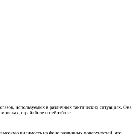
огазов, используемых в различных тактических ситуациях. Она
нировках, страйкболе и пейнтболе.
 высокую видимость на фоне различных поверхностей, что