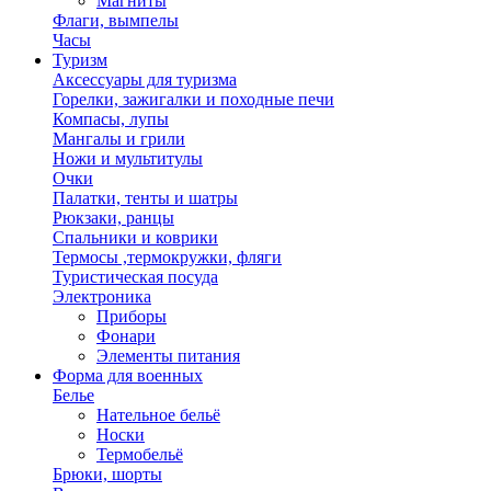
Магниты
Флаги, вымпелы
Часы
Туризм
Аксессуары для туризма
Горелки, зажигалки и походные печи
Компасы, лупы
Мангалы и грили
Ножи и мультитулы
Очки
Палатки, тенты и шатры
Рюкзаки, ранцы
Спальники и коврики
Термосы ,термокружки, фляги
Туристическая посуда
Электроника
Приборы
Фонари
Элементы питания
Форма для военных
Белье
Нательное бельё
Носки
Термобельё
Брюки, шорты