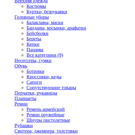
Верхняя одежда
Костюмы
Куртки, безрукавки
Головные уборы
Балаклавы, маски
Банданы, косынки, арафатки
Бейсболки
Береты
Кепки
Панамы
Все категории (9)
Несессеры, сумки
Обувь
Ботинки
Кроссовки, кеды
Сапоги
Сопутствующие товары
Перчатки, рукавицы
Планшеты
Ремни
Ремень армейский
Ремни оружейные
Шнуры пистолетные
Рубашки
Свитера, джемпера, толстовки