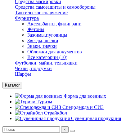
Средства маскировки
Средства самозащиты и самообороны
Тактическое снаряжение
Фурнитура
Аксельбанты, филиграни
Жетоны
Зажимы,пуговицы
Звезды, лычки
Знаки, значки
Обложки для документов
Все категории (10)
Футболки, майки, тельняшки
Чехлы, подсумки
Шарфы
Каталог
Форма для военных
Туризм
Спецодежда и СИЗ
Страйкбол
Сувенирная продукция
×