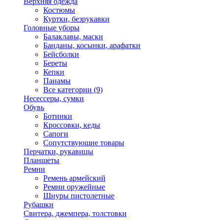
Верхняя одежда
Костюмы
Куртки, безрукавки
Головные уборы
Балаклавы, маски
Банданы, косынки, арафатки
Бейсболки
Береты
Кепки
Панамы
Все категории (9)
Несессеры, сумки
Обувь
Ботинки
Кроссовки, кеды
Сапоги
Сопутствующие товары
Перчатки, рукавицы
Планшеты
Ремни
Ремень армейский
Ремни оружейные
Шнуры пистолетные
Рубашки
Свитера, джемпера, толстовки