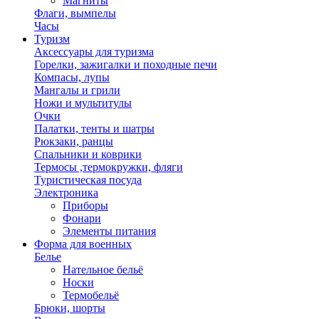
Магниты
Флаги, вымпелы
Часы
Туризм
Аксессуары для туризма
Горелки, зажигалки и походные печи
Компасы, лупы
Мангалы и грили
Ножи и мультитулы
Очки
Палатки, тенты и шатры
Рюкзаки, ранцы
Спальники и коврики
Термосы ,термокружки, фляги
Туристическая посуда
Электроника
Приборы
Фонари
Элементы питания
Форма для военных
Белье
Нательное бельё
Носки
Термобельё
Брюки, шорты