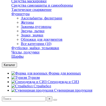
Средства маскировки
Средства самозащиты и самообороны
Тактическое снаряжение
Фурнитура
Аксельбанты, филиграни
Жетоны
Зажимы,пуговицы
Звезды, лычки
Знаки, значки
Обложки для документов
Все категории (10)
Футболки, майки, тельняшки
Чехлы, подсумки
Шарфы
Каталог
Форма для военных
Туризм
Спецодежда и СИЗ
Страйкбол
Сувенирная продукция
×