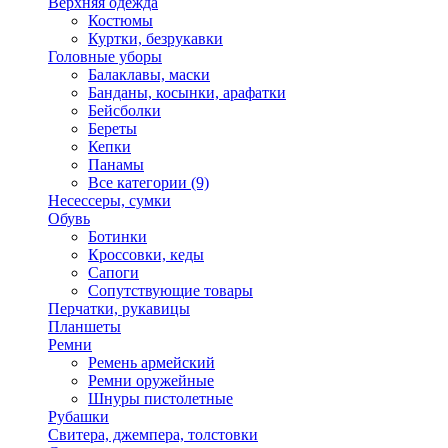
Верхняя одежда
Костюмы
Куртки, безрукавки
Головные уборы
Балаклавы, маски
Банданы, косынки, арафатки
Бейсболки
Береты
Кепки
Панамы
Все категории (9)
Несессеры, сумки
Обувь
Ботинки
Кроссовки, кеды
Сапоги
Сопутствующие товары
Перчатки, рукавицы
Планшеты
Ремни
Ремень армейский
Ремни оружейные
Шнуры пистолетные
Рубашки
Свитера, джемпера, толстовки