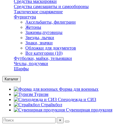
Средства маскировки
Средства самозащиты и самообороны
Тактическое снаряжение
Фурнитура
Аксельбанты, филиграни
Жетоны
Зажимы,пуговицы
Звезды, лычки
Знаки, значки
Обложки для документов
Все категории (10)
Футболки, майки, тельняшки
Чехлы, подсумки
Шарфы
Каталог
Форма для военных
Туризм
Спецодежда и СИЗ
Страйкбол
Сувенирная продукция
×