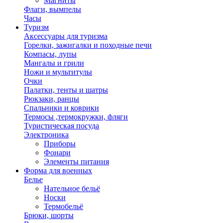
Магниты
Флаги, вымпелы
Часы
Туризм
Аксессуары для туризма
Горелки, зажигалки и походные печи
Компасы, лупы
Мангалы и грили
Ножи и мультитулы
Очки
Палатки, тенты и шатры
Рюкзаки, ранцы
Спальники и коврики
Термосы ,термокружки, фляги
Туристическая посуда
Электроника
Приборы
Фонари
Элементы питания
Форма для военных
Белье
Нательное бельё
Носки
Термобельё
Брюки, шорты