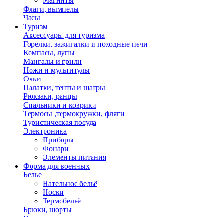
Магниты
Флаги, вымпелы
Часы
Туризм
Аксессуары для туризма
Горелки, зажигалки и походные печи
Компасы, лупы
Мангалы и грили
Ножи и мультитулы
Очки
Палатки, тенты и шатры
Рюкзаки, ранцы
Спальники и коврики
Термосы ,термокружки, фляги
Туристическая посуда
Электроника
Приборы
Фонари
Элементы питания
Форма для военных
Белье
Нательное бельё
Носки
Термобельё
Брюки, шорты