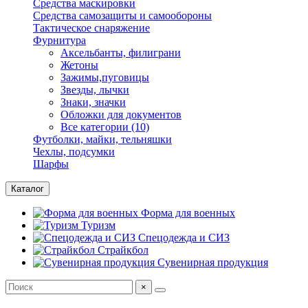
Средства маскировки
Средства самозащиты и самообороны
Тактическое снаряжение
Фурнитура
Аксельбанты, филиграни
Жетоны
Зажимы,пуговицы
Звезды, лычки
Знаки, значки
Обложки для документов
Все категории (10)
Футболки, майки, тельняшки
Чехлы, подсумки
Шарфы
Каталог
Форма для военных
Туризм
Спецодежда и СИЗ
Страйкбол
Сувенирная продукция
×