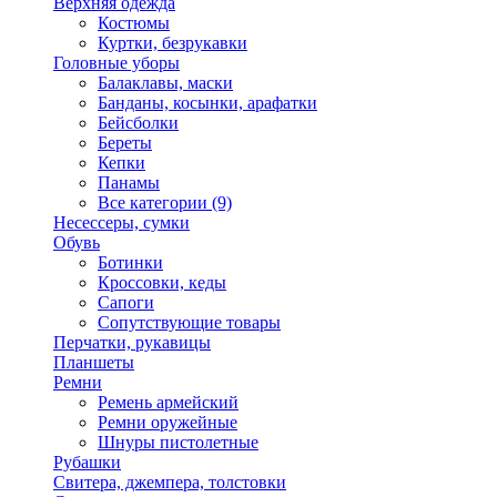
Верхняя одежда
Костюмы
Куртки, безрукавки
Головные уборы
Балаклавы, маски
Банданы, косынки, арафатки
Бейсболки
Береты
Кепки
Панамы
Все категории (9)
Несессеры, сумки
Обувь
Ботинки
Кроссовки, кеды
Сапоги
Сопутствующие товары
Перчатки, рукавицы
Планшеты
Ремни
Ремень армейский
Ремни оружейные
Шнуры пистолетные
Рубашки
Свитера, джемпера, толстовки