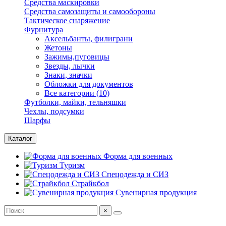
Средства маскировки
Средства самозащиты и самообороны
Тактическое снаряжение
Фурнитура
Аксельбанты, филиграни
Жетоны
Зажимы,пуговицы
Звезды, лычки
Знаки, значки
Обложки для документов
Все категории (10)
Футболки, майки, тельняшки
Чехлы, подсумки
Шарфы
Каталог
Форма для военных
Туризм
Спецодежда и СИЗ
Страйкбол
Сувенирная продукция
×