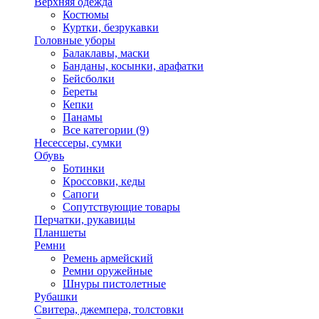
Верхняя одежда
Костюмы
Куртки, безрукавки
Головные уборы
Балаклавы, маски
Банданы, косынки, арафатки
Бейсболки
Береты
Кепки
Панамы
Все категории (9)
Несессеры, сумки
Обувь
Ботинки
Кроссовки, кеды
Сапоги
Сопутствующие товары
Перчатки, рукавицы
Планшеты
Ремни
Ремень армейский
Ремни оружейные
Шнуры пистолетные
Рубашки
Свитера, джемпера, толстовки