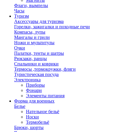
Магниты
Флаги, вымпелы
Часы
Туризм
Аксессуары для туризма
Горелки, зажигалки и походные печи
Компасы, лупы
Мангалы и грили
Ножи и мультитулы
Очки
Палатки, тенты и шатры
Рюкзаки, ранцы
Спальники и коврики
Термосы ,термокружки, фляги
Туристическая посуда
Электроника
Приборы
Фонари
Элементы питания
Форма для военных
Белье
Нательное бельё
Носки
Термобельё
Брюки, шорты