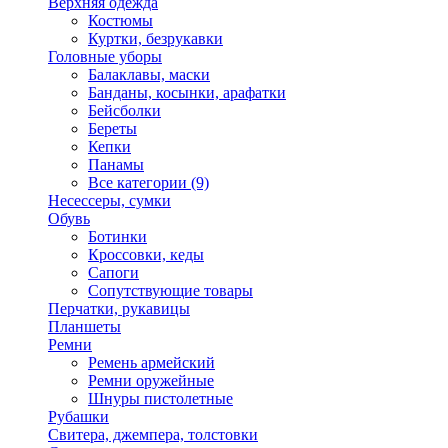
Верхняя одежда
Костюмы
Куртки, безрукавки
Головные уборы
Балаклавы, маски
Банданы, косынки, арафатки
Бейсболки
Береты
Кепки
Панамы
Все категории (9)
Несессеры, сумки
Обувь
Ботинки
Кроссовки, кеды
Сапоги
Сопутствующие товары
Перчатки, рукавицы
Планшеты
Ремни
Ремень армейский
Ремни оружейные
Шнуры пистолетные
Рубашки
Свитера, джемпера, толстовки