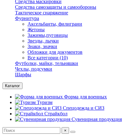
Средства маскировки
Средства самозащиты и самообороны
Тактическое снаряжение
Фурнитура
Аксельбанты, филиграни
Жетоны
Зажимы,пуговицы
Звезды, лычки
Знаки, значки
Обложки для документов
Все категории (10)
Футболки, майки, тельняшки
Чехлы, подсумки
Шарфы
Каталог
Форма для военных
Туризм
Спецодежда и СИЗ
Страйкбол
Сувенирная продукция
×