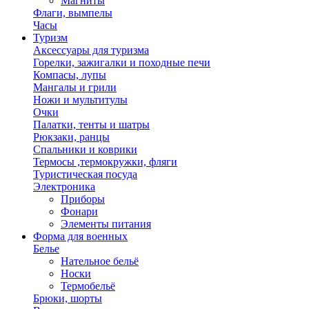
Магниты
Флаги, вымпелы
Часы
Туризм
Аксессуары для туризма
Горелки, зажигалки и походные печи
Компасы, лупы
Мангалы и грили
Ножи и мультитулы
Очки
Палатки, тенты и шатры
Рюкзаки, ранцы
Спальники и коврики
Термосы ,термокружки, фляги
Туристическая посуда
Электроника
Приборы
Фонари
Элементы питания
Форма для военных
Белье
Нательное бельё
Носки
Термобельё
Брюки, шорты