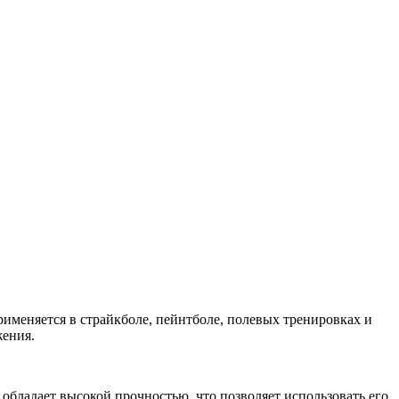
именяется в страйкболе, пейнтболе, полевых тренировках и
жения.
обладает высокой прочностью, что позволяет использовать его