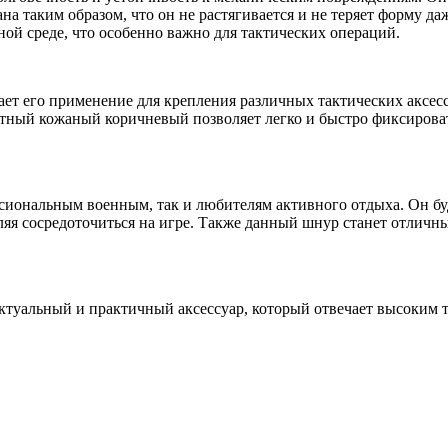
а таким образом, что он не растягивается и не теряет форму д
ной среде, что особенно важно для тактических операций.
ет его применение для крепления различных тактических аксесс
тный кожаный коричневый позволяет легко и быстро фиксироват
ональным военным, так и любителям активного отдыха. Он буде
оляя сосредоточиться на игре. Также данный шнур станет отлич
туальный и практичный аксессуар, который отвечает высоким т