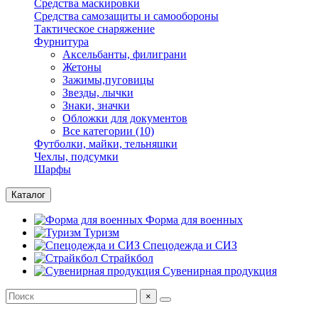
Средства маскировки
Средства самозащиты и самообороны
Тактическое снаряжение
Фурнитура
Аксельбанты, филиграни
Жетоны
Зажимы,пуговицы
Звезды, лычки
Знаки, значки
Обложки для документов
Все категории (10)
Футболки, майки, тельняшки
Чехлы, подсумки
Шарфы
Каталог
Форма для военных
Туризм
Спецодежда и СИЗ
Страйкбол
Сувенирная продукция
×