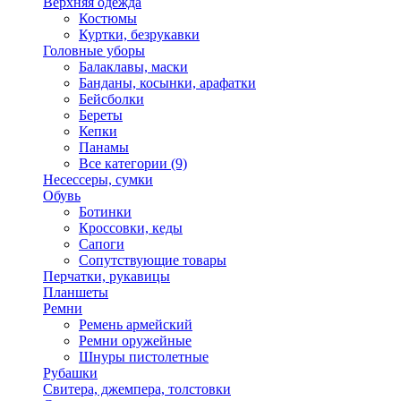
Верхняя одежда
Костюмы
Куртки, безрукавки
Головные уборы
Балаклавы, маски
Банданы, косынки, арафатки
Бейсболки
Береты
Кепки
Панамы
Все категории (9)
Несессеры, сумки
Обувь
Ботинки
Кроссовки, кеды
Сапоги
Сопутствующие товары
Перчатки, рукавицы
Планшеты
Ремни
Ремень армейский
Ремни оружейные
Шнуры пистолетные
Рубашки
Свитера, джемпера, толстовки