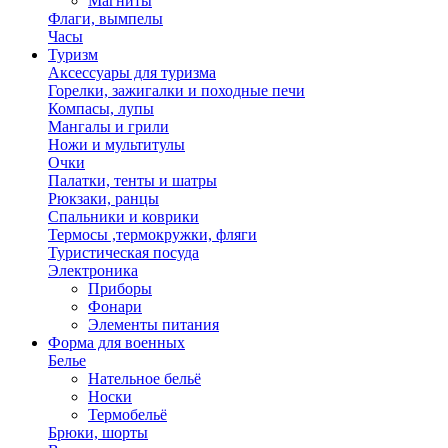
Магниты
Флаги, вымпелы
Часы
Туризм
Аксессуары для туризма
Горелки, зажигалки и походные печи
Компасы, лупы
Мангалы и грили
Ножи и мультитулы
Очки
Палатки, тенты и шатры
Рюкзаки, ранцы
Спальники и коврики
Термосы ,термокружки, фляги
Туристическая посуда
Электроника
Приборы
Фонари
Элементы питания
Форма для военных
Белье
Нательное бельё
Носки
Термобельё
Брюки, шорты