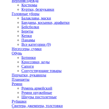
Верхняя одежда
Костюмы
Куртки, безрукавки
Головные уборы
Балаклавы, маски
Банданы, косынки, арафатки
Бейсболки
Береты
Кепки
Панамы
Все категории (9)
Несессеры, сумки
Обувь
Ботинки
Кроссовки, кеды
Сапоги
Сопутствующие товары
Перчатки, рукавицы
Планшеты
Ремни
Ремень армейский
Ремни оружейные
Шнуры пистолетные
Рубашки
Свитера, джемпера, толстовки