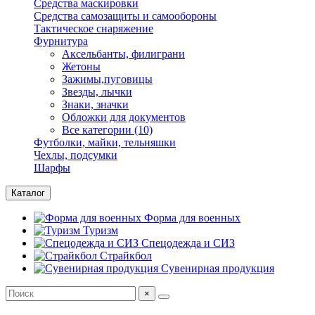
Средства маскировки
Средства самозащиты и самообороны
Тактическое снаряжение
Фурнитура
Аксельбанты, филиграни
Жетоны
Зажимы,пуговицы
Звезды, лычки
Знаки, значки
Обложки для документов
Все категории (10)
Футболки, майки, тельняшки
Чехлы, подсумки
Шарфы
Каталог
Форма для военных
Туризм
Спецодежда и СИЗ
Страйкбол
Сувенирная продукция
×