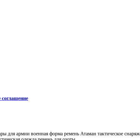
е соглашение
ары для армии
военная форма
ремень Атаман
тактическое снаря
ктическая одежда
ремень для охоты