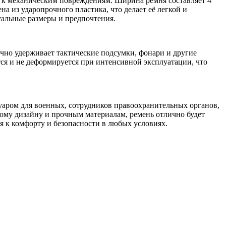
ь к механическим повреждениям. Ширина ремня составляет 4
 из ударопрочного пластика, что делает её легкой и
уальные размеры и предпочтения.
но удерживает тактические подсумки, фонари и другие
тся и не деформируется при интенсивной эксплуатации, что
уаром для военных, сотрудников правоохранительных органов,
ому дизайну и прочным материалам, ремень отлично будет
ся к комфорту и безопасности в любых условиях.