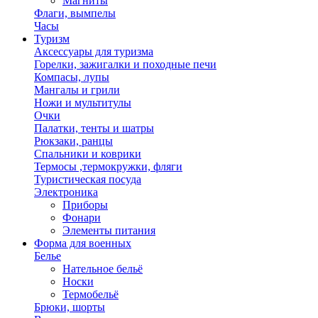
Магниты
Флаги, вымпелы
Часы
Туризм
Аксессуары для туризма
Горелки, зажигалки и походные печи
Компасы, лупы
Мангалы и грили
Ножи и мультитулы
Очки
Палатки, тенты и шатры
Рюкзаки, ранцы
Спальники и коврики
Термосы ,термокружки, фляги
Туристическая посуда
Электроника
Приборы
Фонари
Элементы питания
Форма для военных
Белье
Нательное бельё
Носки
Термобельё
Брюки, шорты