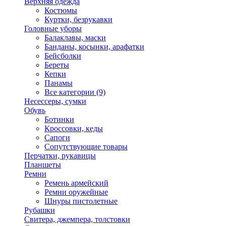
Верхняя одежда
Костюмы
Куртки, безрукавки
Головные уборы
Балаклавы, маски
Банданы, косынки, арафатки
Бейсболки
Береты
Кепки
Панамы
Все категории (9)
Несессеры, сумки
Обувь
Ботинки
Кроссовки, кеды
Сапоги
Сопутствующие товары
Перчатки, рукавицы
Планшеты
Ремни
Ремень армейский
Ремни оружейные
Шнуры пистолетные
Рубашки
Свитера, джемпера, толстовки