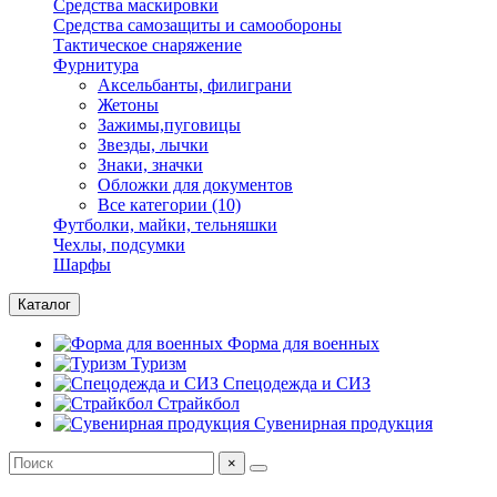
Средства маскировки
Средства самозащиты и самообороны
Тактическое снаряжение
Фурнитура
Аксельбанты, филиграни
Жетоны
Зажимы,пуговицы
Звезды, лычки
Знаки, значки
Обложки для документов
Все категории (10)
Футболки, майки, тельняшки
Чехлы, подсумки
Шарфы
Каталог
Форма для военных
Туризм
Спецодежда и СИЗ
Страйкбол
Сувенирная продукция
×