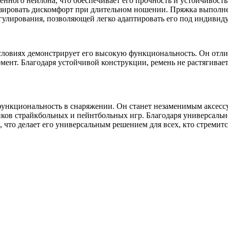
нного нейлона, что обеспечивает его прочность и устойчивост
зировать дискомфорт при длительном ношении. Пряжка выполнена
гулирования, позволяющей легко адаптировать его под индивид
ловиях демонстрирует его высокую функциональность. Он отлич
мент. Благодаря устойчивой конструкции, ремень не растягивае
функциональность в снаряжении. Он станет незаменимым аксесс
иков страйкбольных и пейнтбольных игр. Благодаря универсальн
, что делает его универсальным решением для всех, кто стремит