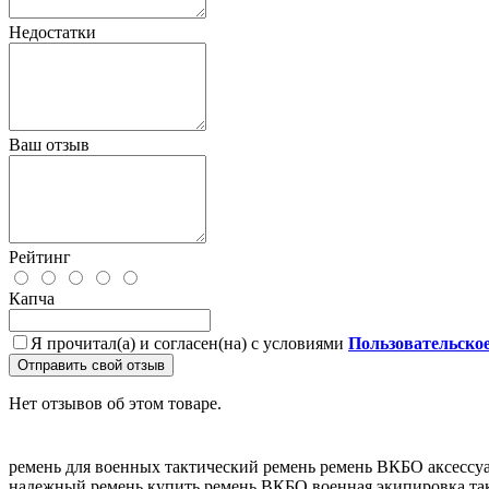
Недостатки
Ваш отзыв
Рейтинг
Капча
Я прочитал(а) и согласен(на) с условиями
Пользовательско
Отправить свой отзыв
Нет отзывов об этом товаре.
ремень для военных
тактический ремень
ремень ВКБО
аксессу
надежный ремень
купить ремень ВКБО
военная экипировка
та