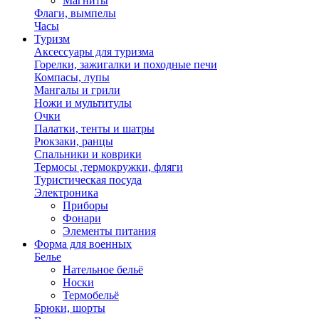
Магниты
Флаги, вымпелы
Часы
Туризм
Аксессуары для туризма
Горелки, зажигалки и походные печи
Компасы, лупы
Мангалы и грили
Ножи и мультитулы
Очки
Палатки, тенты и шатры
Рюкзаки, ранцы
Спальники и коврики
Термосы ,термокружки, фляги
Туристическая посуда
Электроника
Приборы
Фонари
Элементы питания
Форма для военных
Белье
Нательное бельё
Носки
Термобельё
Брюки, шорты