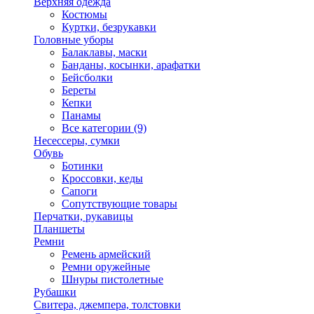
Верхняя одежда
Костюмы
Куртки, безрукавки
Головные уборы
Балаклавы, маски
Банданы, косынки, арафатки
Бейсболки
Береты
Кепки
Панамы
Все категории (9)
Несессеры, сумки
Обувь
Ботинки
Кроссовки, кеды
Сапоги
Сопутствующие товары
Перчатки, рукавицы
Планшеты
Ремни
Ремень армейский
Ремни оружейные
Шнуры пистолетные
Рубашки
Свитера, джемпера, толстовки