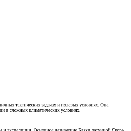
личных тактических задачах и полевых условиях. Она
ции в сложных климатических условиях.
оды и экспедиции. Основное назначение Бляхи латунной Якорь