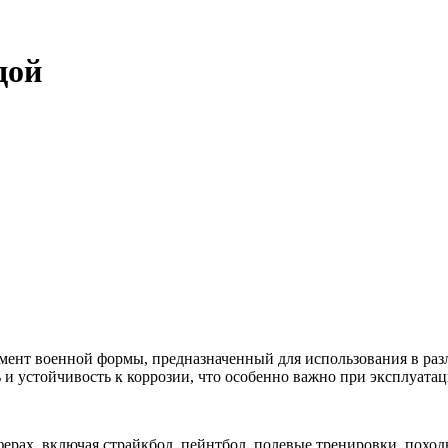
дой
емент военной формы, предназначенный для использования в раз
 и устойчивость к коррозии, что особенно важно при эксплуата
сферах, включая страйкбол, пейнтбол, полевые тренировки, пох