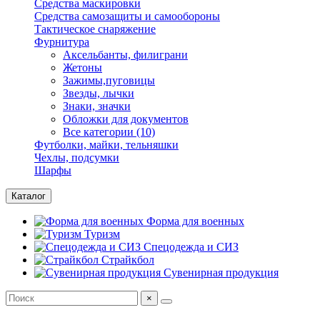
Средства маскировки
Средства самозащиты и самообороны
Тактическое снаряжение
Фурнитура
Аксельбанты, филиграни
Жетоны
Зажимы,пуговицы
Звезды, лычки
Знаки, значки
Обложки для документов
Все категории (10)
Футболки, майки, тельняшки
Чехлы, подсумки
Шарфы
Каталог
Форма для военных
Туризм
Спецодежда и СИЗ
Страйкбол
Сувенирная продукция
×