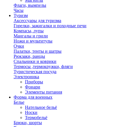
Магниты
Флаги, вымпелы
Часы
Туризм
Аксессуары для туризма
Горелки, зажигалки и походные печи
Компасы, лупы
Мангалы и грили
Ножи и мультитулы
Очки
Палатки, тенты и шатры
Рюкзаки, ранцы
Спальники и коврики
Термосы ,термокружки, фляги
Туристическая посуда
Электроника
Приборы
Фонари
Элементы питания
Форма для военных
Белье
Нательное бельё
Носки
Термобельё
Брюки, шорты