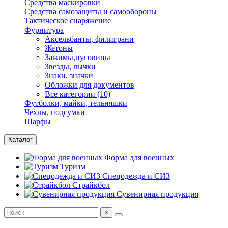
Средства маскировки
Средства самозащиты и самообороны
Тактическое снаряжение
Фурнитура
Аксельбанты, филиграни
Жетоны
Зажимы,пуговицы
Звезды, лычки
Знаки, значки
Обложки для документов
Все категории (10)
Футболки, майки, тельняшки
Чехлы, подсумки
Шарфы
Каталог
Форма для военных
Туризм
Спецодежда и СИЗ
Страйкбол
Сувенирная продукция
×