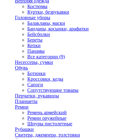
Верхняя одежда
Костюмы
Куртки, безрукавки
Головные уборы
Балаклавы, маски
Банданы, косынки, арафатки
Бейсболки
Береты
Кепки
Панамы
Все категории (9)
Несессеры, сумки
Обувь
Ботинки
Кроссовки, кеды
Сапоги
Сопутствующие товары
Перчатки, рукавицы
Планшеты
Ремни
Ремень армейский
Ремни оружейные
Шнуры пистолетные
Рубашки
Свитера, джемпера, толстовки