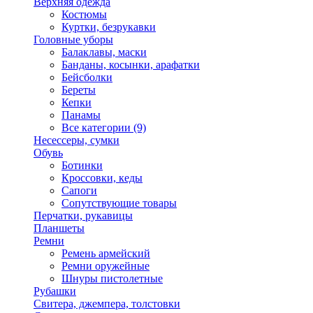
Верхняя одежда
Костюмы
Куртки, безрукавки
Головные уборы
Балаклавы, маски
Банданы, косынки, арафатки
Бейсболки
Береты
Кепки
Панамы
Все категории (9)
Несессеры, сумки
Обувь
Ботинки
Кроссовки, кеды
Сапоги
Сопутствующие товары
Перчатки, рукавицы
Планшеты
Ремни
Ремень армейский
Ремни оружейные
Шнуры пистолетные
Рубашки
Свитера, джемпера, толстовки