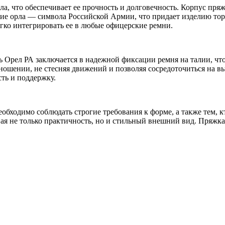
а, что обеспечивает ее прочность и долговечность. Корпус пр
ние орла — символа Российской Армии, что придает изделию то
егко интегрировать ее в любые офицерские ремни.
 Орел РА заключается в надежной фиксации ремня на талии, чт
 ношении, не стесняя движений и позволяя сосредоточиться на в
ть и поддержку.
бходимо соблюдать строгие требования к форме, а также тем, к
я не только практичность, но и стильный внешний вид. Пряжк