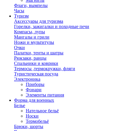
Магниты
Флаги, вымпелы
Часы
Туризм
Аксессуары для туризма
Горелки, зажигалки и походные печи
Компасы, лупы
Мангалы и грили
Ножи и мультитулы
Очки
Палатки, тенты и шатры
Рюкзаки, ранцы
Спальники и коврики
Термосы ,термокружки, фляги
Туристическая посуда
Электроника
Приборы
Фонари
Элементы питания
Форма для военных
Белье
Нательное бельё
Носки
Термобельё
Брюки, шорты