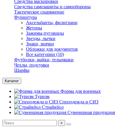
Средства маскировки
Средства самозащиты и самообороны
Тактическое снаряжение
Фурнитура
Аксельбанты, филиграни
Жетоны
Зажимы,пуговицы
Звезды, лычки
Знаки, значки
Обложки для документов
Все категории (10)
Футболки, майки, тельняшки
Чехлы, подсумки
Шарфы
Каталог
Форма для военных
Туризм
Спецодежда и СИЗ
Страйкбол
Сувенирная продукция
×