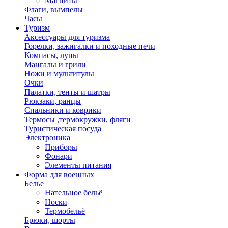
Магниты
Флаги, вымпелы
Часы
Туризм
Аксессуары для туризма
Горелки, зажигалки и походные печи
Компасы, лупы
Мангалы и грили
Ножи и мультитулы
Очки
Палатки, тенты и шатры
Рюкзаки, ранцы
Спальники и коврики
Термосы ,термокружки, фляги
Туристическая посуда
Электроника
Приборы
Фонари
Элементы питания
Форма для военных
Белье
Нательное бельё
Носки
Термобельё
Брюки, шорты