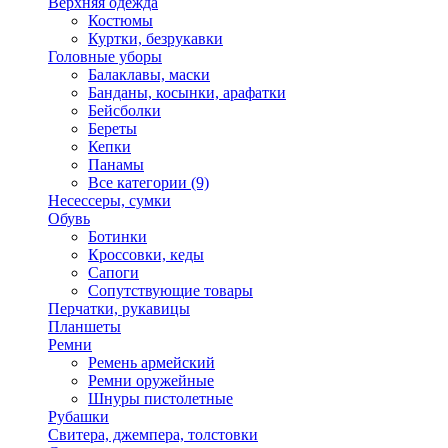
Верхняя одежда
Костюмы
Куртки, безрукавки
Головные уборы
Балаклавы, маски
Банданы, косынки, арафатки
Бейсболки
Береты
Кепки
Панамы
Все категории (9)
Несессеры, сумки
Обувь
Ботинки
Кроссовки, кеды
Сапоги
Сопутствующие товары
Перчатки, рукавицы
Планшеты
Ремни
Ремень армейский
Ремни оружейные
Шнуры пистолетные
Рубашки
Свитера, джемпера, толстовки