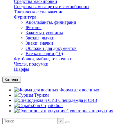
Средства маскировки
Средства самозащиты и самообороны
Тактическое снаряжение
Фурнитура
Аксельбанты, филиграни
Жетоны
Зажимы,пуговицы
Звезды, лычки
Знаки, значки
Обложки для документов
Все категории (10)
Футболки, майки, тельняшки
Чехлы, подсумки
Шарфы
Каталог
Форма для военных
Туризм
Спецодежда и СИЗ
Страйкбол
Сувенирная продукция
×