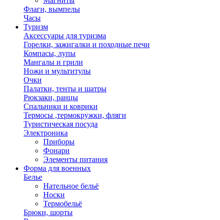
Магниты
Флаги, вымпелы
Часы
Туризм
Аксессуары для туризма
Горелки, зажигалки и походные печи
Компасы, лупы
Мангалы и грили
Ножи и мультитулы
Очки
Палатки, тенты и шатры
Рюкзаки, ранцы
Спальники и коврики
Термосы ,термокружки, фляги
Туристическая посуда
Электроника
Приборы
Фонари
Элементы питания
Форма для военных
Белье
Нательное бельё
Носки
Термобельё
Брюки, шорты