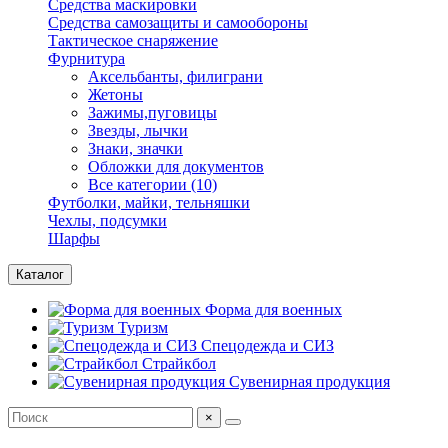
Средства маскировки
Средства самозащиты и самообороны
Тактическое снаряжение
Фурнитура
Аксельбанты, филиграни
Жетоны
Зажимы,пуговицы
Звезды, лычки
Знаки, значки
Обложки для документов
Все категории (10)
Футболки, майки, тельняшки
Чехлы, подсумки
Шарфы
Каталог
Форма для военных
Туризм
Спецодежда и СИЗ
Страйкбол
Сувенирная продукция
×