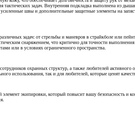
ую кожу, что обеспечивает долговечность и защиту рук от мех
я тактических задач. Внутренняя подкладка выполнена из дыша
 усиленные швы и дополнительные защитные элементы на запяс
различных задач: от стрельбы и маневров в страйкболе или пей
ктическим снаряжением, что критично для точности выполнения
тами или в условиях ограниченного пространства.
отрудников охранных структур, а также любителей активного от
ого использования, так и для любителей, которые ценят качест
ный элемент экипировки, который повысит вашу безопасность и 
я.