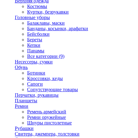
Верхняя одежда
Костюмы
Куртки, безрукавки
Головные уборы
Балаклавы, маски
Банданы, косынки, арафатки
Бейсболки
Береты
Кепки
Панамы
Все категории (9)
Несессеры, сумки
Обувь
Ботинки
Кроссовки, кеды
Сапоги
Сопутствующие товары
Перчатки, рукавицы
Планшеты
Ремни
Ремень армейский
Ремни оружейные
Шнуры пистолетные
Рубашки
Свитера, джемпера, толстовки