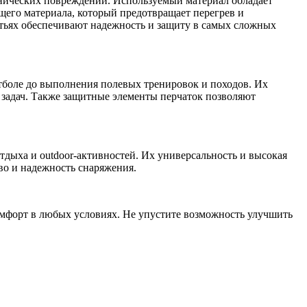
анических повреждений. Используемый материал обладает
щего материала, который предотвращает перегрев и
тьях обеспечивают надежность и защиту в самых сложных
нтболе до выполнения полевых тренировок и походов. Их
 задач. Также защитные элементы перчаток позволяют
дыха и outdoor-активностей. Их универсальность и высокая
во и надежность снаряжения.
комфорт в любых условиях. Не упустите возможность улучшить