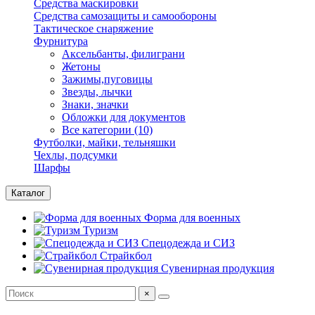
Средства маскировки
Средства самозащиты и самообороны
Тактическое снаряжение
Фурнитура
Аксельбанты, филиграни
Жетоны
Зажимы,пуговицы
Звезды, лычки
Знаки, значки
Обложки для документов
Все категории (10)
Футболки, майки, тельняшки
Чехлы, подсумки
Шарфы
Каталог
Форма для военных
Туризм
Спецодежда и СИЗ
Страйкбол
Сувенирная продукция
×