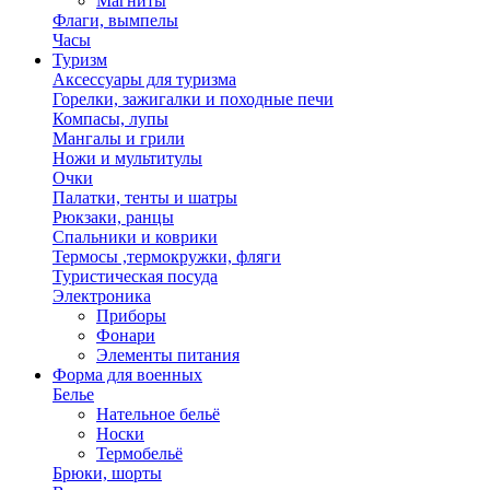
Магниты
Флаги, вымпелы
Часы
Туризм
Аксессуары для туризма
Горелки, зажигалки и походные печи
Компасы, лупы
Мангалы и грили
Ножи и мультитулы
Очки
Палатки, тенты и шатры
Рюкзаки, ранцы
Спальники и коврики
Термосы ,термокружки, фляги
Туристическая посуда
Электроника
Приборы
Фонари
Элементы питания
Форма для военных
Белье
Нательное бельё
Носки
Термобельё
Брюки, шорты