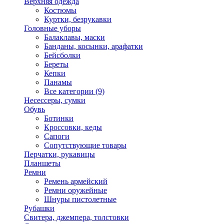
Верхняя одежда
Костюмы
Куртки, безрукавки
Головные уборы
Балаклавы, маски
Банданы, косынки, арафатки
Бейсболки
Береты
Кепки
Панамы
Все категории (9)
Несессеры, сумки
Обувь
Ботинки
Кроссовки, кеды
Сапоги
Сопутствующие товары
Перчатки, рукавицы
Планшеты
Ремни
Ремень армейский
Ремни оружейные
Шнуры пистолетные
Рубашки
Свитера, джемпера, толстовки