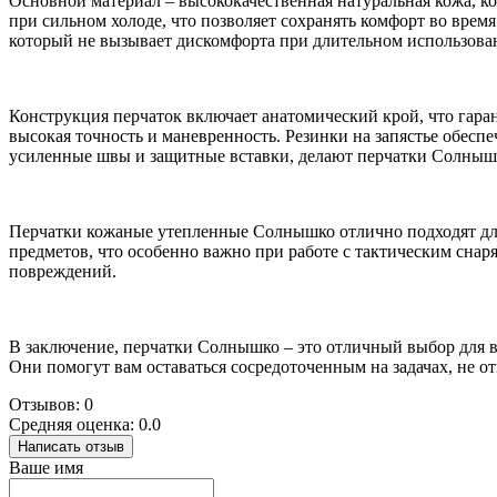
Основной материал – высококачественная натуральная кожа, ко
при сильном холоде, что позволяет сохранять комфорт во врем
который не вызывает дискомфорта при длительном использова
Конструкция перчаток включает анатомический крой, что гара
высокая точность и маневренность. Резинки на запястье обес
усиленные швы и защитные вставки, делают перчатки Солныш
Перчатки кожаные утепленные Солнышко отлично подходят для 
предметов, что особенно важно при работе с тактическим снар
повреждений.
В заключение, перчатки Солнышко – это отличный выбор для в
Они помогут вам оставаться сосредоточенным на задачах, не от
Отзывов: 0
Средняя оценка: 0.0
Написать отзыв
Ваше имя