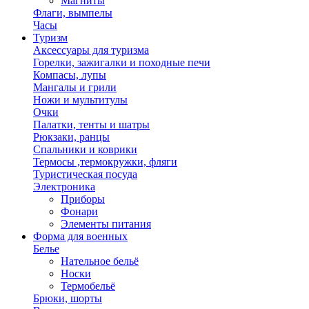
Магниты
Флаги, вымпелы
Часы
Туризм
Аксессуары для туризма
Горелки, зажигалки и походные печи
Компасы, лупы
Мангалы и грили
Ножи и мультитулы
Очки
Палатки, тенты и шатры
Рюкзаки, ранцы
Спальники и коврики
Термосы ,термокружки, фляги
Туристическая посуда
Электроника
Приборы
Фонари
Элементы питания
Форма для военных
Белье
Нательное бельё
Носки
Термобельё
Брюки, шорты