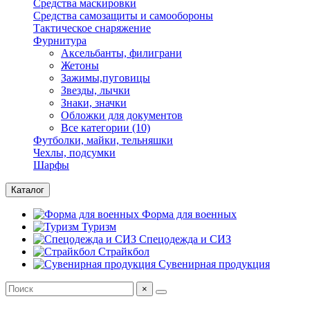
Средства маскировки
Средства самозащиты и самообороны
Тактическое снаряжение
Фурнитура
Аксельбанты, филиграни
Жетоны
Зажимы,пуговицы
Звезды, лычки
Знаки, значки
Обложки для документов
Все категории (10)
Футболки, майки, тельняшки
Чехлы, подсумки
Шарфы
Каталог
Форма для военных
Туризм
Спецодежда и СИЗ
Страйкбол
Сувенирная продукция
×