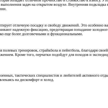
торая обладает отличной прочностью и стойкостью к износу. Ут
я выполнения задач на открытом воздухе. Внутренняя подкладка 
нии.
нтирует отличную посадку и свободу движений. Это особенно ва
печивают надежную фиксацию, предотвращая попадание холодного
ко еще более долговечными и функциональными.
полевых тренировок, страйкбола и пейнтбола, благодаря своей
яжением. Кроме того, перчатки подойдут для походов и экспедиц
оенных, тактических специалистов и любителей активного отды
влекаясь на дискомфорт и холод.