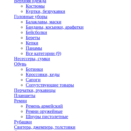
Верхняя одежда
Костюмы
Куртки, безрукавки
Головные уборы
Балаклавы, маски
Банданы, косынки, арафатки
Бейсболки
Береты
Кепки
Панамы
Все категории (9)
Несессеры, сумки
Обувь
Ботинки
Кроссовки, кеды
Сапоги
Сопутствующие товары
Перчатки, рукавицы
Планшеты
Ремни
Ремень армейский
Ремни оружейные
Шнуры пистолетные
Рубашки
Свитера, джемпера, толстовки