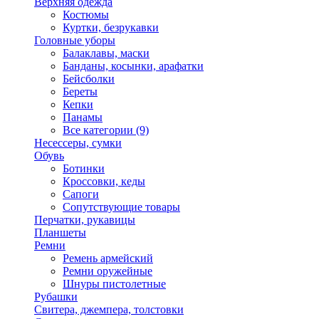
Верхняя одежда
Костюмы
Куртки, безрукавки
Головные уборы
Балаклавы, маски
Банданы, косынки, арафатки
Бейсболки
Береты
Кепки
Панамы
Все категории (9)
Несессеры, сумки
Обувь
Ботинки
Кроссовки, кеды
Сапоги
Сопутствующие товары
Перчатки, рукавицы
Планшеты
Ремни
Ремень армейский
Ремни оружейные
Шнуры пистолетные
Рубашки
Свитера, джемпера, толстовки