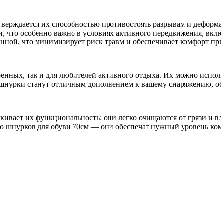
тверждается их способностью противостоять разрывам и деформ
и, что особенно важно в условиях активного передвижения, вклю
анной, что минимизирует риск травм и обеспечивает комфорт п
нных, так и для любителей активного отдыха. Их можно использ
и шнурки станут отличным дополнением к вашему снаряжению, о
кивает их функциональность: они легко очищаются от грязи и в
ю шнурков для обуви 70см — они обеспечат нужный уровень ком