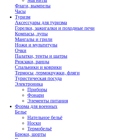
Магниты
Флаги, вымпелы
Часы
Туризм
Аксессуары для туризма
Горелки, зажигалки и походные печи
Компасы, лупы
Мангалы и грили
Ножи и мультитулы
Очки
Палатки, тенты и шатры
Рюкзаки, ранцы
Спальники и коврики
Термосы ,термокружки, фляги
Туристическая посуда
Электроника
Приборы
Фонари
Элементы питания
Форма для военных
Белье
Нательное бельё
Носки
Термобельё
Брюки, шорты