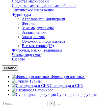
Средства маскировки
Средства самозащиты и самообороны
Тактическое снаряжение
Фурнитура
Аксельбанты, филиграни
Жетоны
Зажимы,пуговицы
Звезды, лычки
Знаки, значки
Обложки для документов
Все категории (10)
Футболки, майки, тельняшки
Чехлы, подсумки
Шарфы
Каталог
Форма для военных
Туризм
Спецодежда и СИЗ
Страйкбол
Сувенирная продукция
×