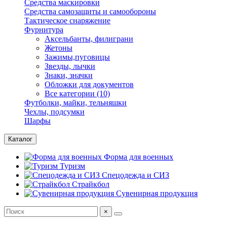
Средства маскировки
Средства самозащиты и самообороны
Тактическое снаряжение
Фурнитура
Аксельбанты, филиграни
Жетоны
Зажимы,пуговицы
Звезды, лычки
Знаки, значки
Обложки для документов
Все категории (10)
Футболки, майки, тельняшки
Чехлы, подсумки
Шарфы
Каталог
Форма для военных
Туризм
Спецодежда и СИЗ
Страйкбол
Сувенирная продукция
×