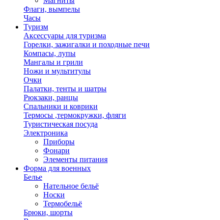
Магниты
Флаги, вымпелы
Часы
Туризм
Аксессуары для туризма
Горелки, зажигалки и походные печи
Компасы, лупы
Мангалы и грили
Ножи и мультитулы
Очки
Палатки, тенты и шатры
Рюкзаки, ранцы
Спальники и коврики
Термосы ,термокружки, фляги
Туристическая посуда
Электроника
Приборы
Фонари
Элементы питания
Форма для военных
Белье
Нательное бельё
Носки
Термобельё
Брюки, шорты