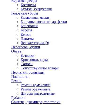
Верхняя одежда
Костюмы
Куртки, безрукавки
Головные уборы
Балаклавы, маски
Банданы, косынки, арафатки
Бейсболки
Береты
Кепки
Панамы
Все категории (9)
Несессеры, сумки
Обувь
Ботинки
Кроссовки, кеды
Сапоги
Сопутствующие товары
Перчатки, рукавицы
Планшеты
Ремни
Ремень армейский
Ремни оружейные
Шнуры пистолетные
Рубашки
Свитера, джемпера, толстовки