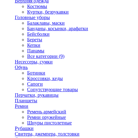
Верхняя одежда
Костюмы
Куртки, безрукавки
Головные уборы
Балаклавы, маски
Банданы, косынки, арафатки
Бейсболки
Береты
Кепки
Панамы
Все категории (9)
Несессеры, сумки
Обувь
Ботинки
Кроссовки, кеды
Сапоги
Сопутствующие товары
Перчатки, рукавицы
Планшеты
Ремни
Ремень армейский
Ремни оружейные
Шнуры пистолетные
Рубашки
Свитера, джемпера, толстовки