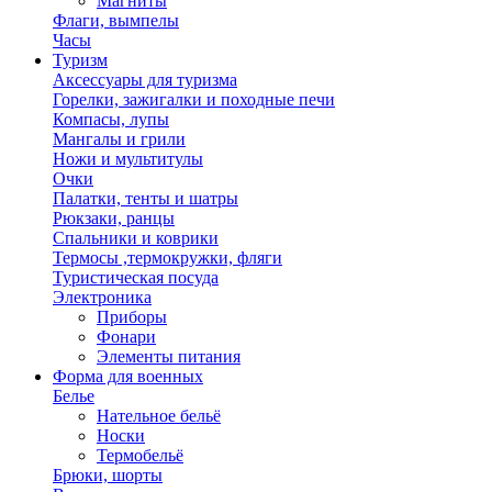
Магниты
Флаги, вымпелы
Часы
Туризм
Аксессуары для туризма
Горелки, зажигалки и походные печи
Компасы, лупы
Мангалы и грили
Ножи и мультитулы
Очки
Палатки, тенты и шатры
Рюкзаки, ранцы
Спальники и коврики
Термосы ,термокружки, фляги
Туристическая посуда
Электроника
Приборы
Фонари
Элементы питания
Форма для военных
Белье
Нательное бельё
Носки
Термобельё
Брюки, шорты