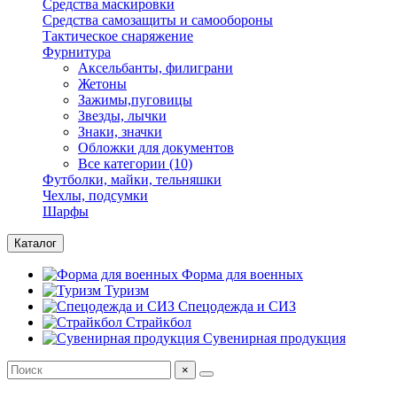
Средства маскировки
Средства самозащиты и самообороны
Тактическое снаряжение
Фурнитура
Аксельбанты, филиграни
Жетоны
Зажимы,пуговицы
Звезды, лычки
Знаки, значки
Обложки для документов
Все категории (10)
Футболки, майки, тельняшки
Чехлы, подсумки
Шарфы
Каталог
Форма для военных
Туризм
Спецодежда и СИЗ
Страйкбол
Сувенирная продукция
×