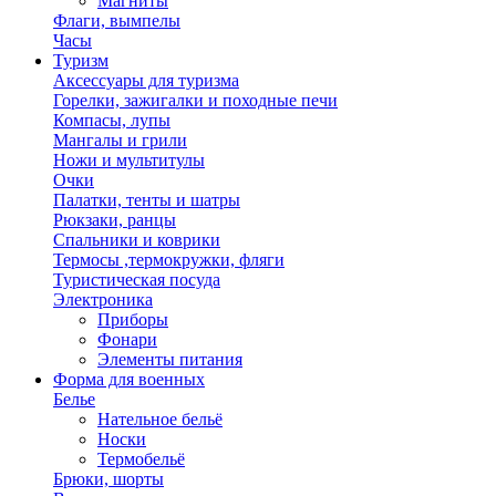
Магниты
Флаги, вымпелы
Часы
Туризм
Аксессуары для туризма
Горелки, зажигалки и походные печи
Компасы, лупы
Мангалы и грили
Ножи и мультитулы
Очки
Палатки, тенты и шатры
Рюкзаки, ранцы
Спальники и коврики
Термосы ,термокружки, фляги
Туристическая посуда
Электроника
Приборы
Фонари
Элементы питания
Форма для военных
Белье
Нательное бельё
Носки
Термобельё
Брюки, шорты