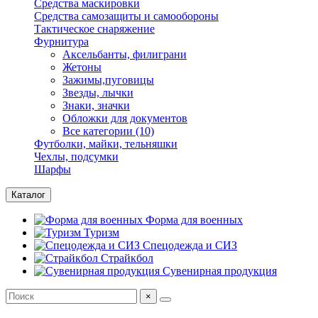
Средства маскировки
Средства самозащиты и самообороны
Тактическое снаряжение
Фурнитура
Аксельбанты, филиграни
Жетоны
Зажимы,пуговицы
Звезды, лычки
Знаки, значки
Обложки для документов
Все категории (10)
Футболки, майки, тельняшки
Чехлы, подсумки
Шарфы
Каталог
Форма для военных
Туризм
Спецодежда и СИЗ
Страйкбол
Сувенирная продукция
×