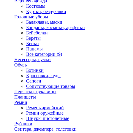
Верхняя одежда
Костюмы
Куртки, безрукавки
Головные уборы
Балаклавы, маски
Банданы, косынки, арафатки
Бейсболки
Береты
Кепки
Панамы
Все категории (9)
Несессеры, сумки
Обувь
Ботинки
Кроссовки, кеды
Сапоги
Сопутствующие товары
Перчатки, рукавицы
Планшеты
Ремни
Ремень армейский
Ремни оружейные
Шнуры пистолетные
Рубашки
Свитера, джемпера, толстовки