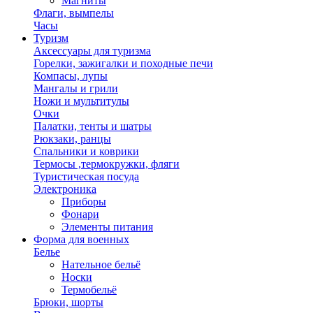
Магниты
Флаги, вымпелы
Часы
Туризм
Аксессуары для туризма
Горелки, зажигалки и походные печи
Компасы, лупы
Мангалы и грили
Ножи и мультитулы
Очки
Палатки, тенты и шатры
Рюкзаки, ранцы
Спальники и коврики
Термосы ,термокружки, фляги
Туристическая посуда
Электроника
Приборы
Фонари
Элементы питания
Форма для военных
Белье
Нательное бельё
Носки
Термобельё
Брюки, шорты