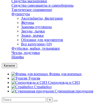
Средства маскировки
Средства самозащиты и самообороны
Тактическое снаряжение
Фурнитура
Аксельбанты, филиграни
Жетоны
Зажимы,пуговицы
Звезды, лычки
Знаки, значки
Обложки для документов
Все категории (10)
Футболки, майки, тельняшки
Чехлы, подсумки
Шарфы
Каталог
Форма для военных
Туризм
Спецодежда и СИЗ
Страйкбол
Сувенирная продукция
×