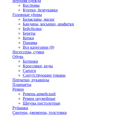
Верхняя одежда
Костюмы
Куртки, безрукавки
Головные уборы
Балаклавы, маски
Банданы, косынки, арафатки
Бейсболки
Береты
Кепки
Панамы
Все категории (9)
Несессеры, сумки
Обувь
Ботинки
Кроссовки, кеды
Сапоги
Сопутствующие товары
Перчатки, рукавицы
Планшеты
Ремни
Ремень армейский
Ремни оружейные
Шнуры пистолетные
Рубашки
Свитера, джемпера, толстовки