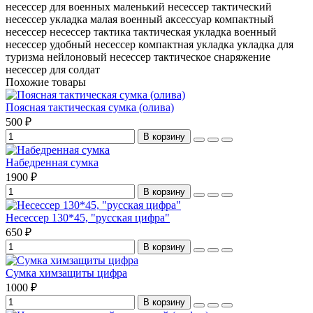
несессер для военных
маленький несессер
тактический
несессер
укладка малая
военный аксессуар
компактный
несессер
несессер тактика
тактическая укладка
военный
несессер
удобный несессер
компактная укладка
укладка для
туризма
нейлоновый несессер
тактическое снаряжение
несессер для солдат
Похожие товары
Поясная тактическая сумка (олива)
500 ₽
В корзину
Набедренная сумка
1900 ₽
В корзину
Несессер 130*45, "русская цифра"
650 ₽
В корзину
Сумка химзащиты цифра
1000 ₽
В корзину