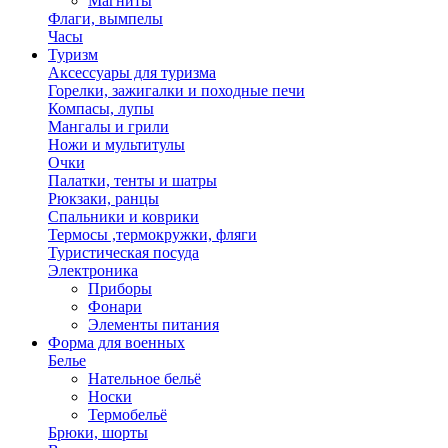
Магниты
Флаги, вымпелы
Часы
Туризм
Аксессуары для туризма
Горелки, зажигалки и походные печи
Компасы, лупы
Мангалы и грили
Ножи и мультитулы
Очки
Палатки, тенты и шатры
Рюкзаки, ранцы
Спальники и коврики
Термосы ,термокружки, фляги
Туристическая посуда
Электроника
Приборы
Фонари
Элементы питания
Форма для военных
Белье
Нательное бельё
Носки
Термобельё
Брюки, шорты