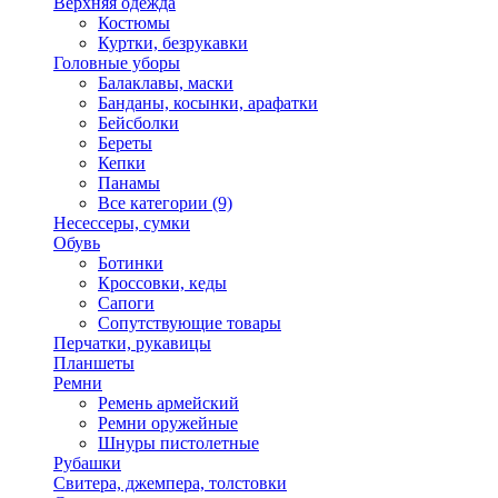
Верхняя одежда
Костюмы
Куртки, безрукавки
Головные уборы
Балаклавы, маски
Банданы, косынки, арафатки
Бейсболки
Береты
Кепки
Панамы
Все категории (9)
Несессеры, сумки
Обувь
Ботинки
Кроссовки, кеды
Сапоги
Сопутствующие товары
Перчатки, рукавицы
Планшеты
Ремни
Ремень армейский
Ремни оружейные
Шнуры пистолетные
Рубашки
Свитера, джемпера, толстовки