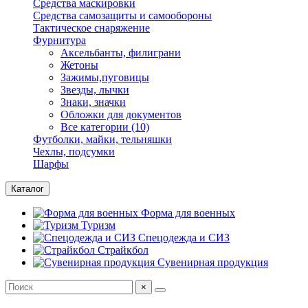
Средства маскировки
Средства самозащиты и самообороны
Тактическое снаряжение
Фурнитура
Аксельбанты, филиграни
Жетоны
Зажимы,пуговицы
Звезды, лычки
Знаки, значки
Обложки для документов
Все категории (10)
Футболки, майки, тельняшки
Чехлы, подсумки
Шарфы
Каталог
Форма для военных
Туризм
Спецодежда и СИЗ
Страйкбол
Сувенирная продукция
×