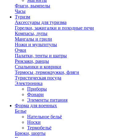
Магниты
Флаги, вымпелы
Часы
Туризм
Аксессуары для туризма
Горелки, зажигалки и походные печи
Компасы, лупы
Мангалы и грили
Ножи и мультитулы
Очки
Палатки, тенты и шатры
Рюкзаки, ранцы
Спальники и коврики
Термосы ,термокружки, фляги
Туристическая посуда
Электроника
Приборы
Фонари
Элементы питания
Форма для военных
Белье
Нательное бельё
Носки
Термобельё
Брюки, шорты