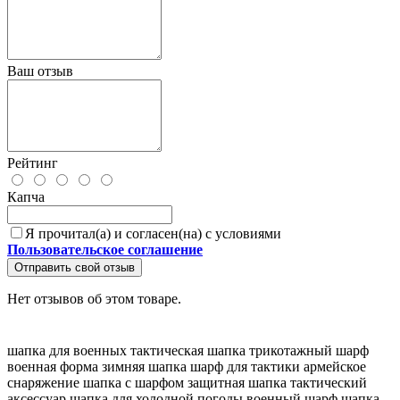
Ваш отзыв
Рейтинг
Капча
Я прочитал(а) и согласен(на) с условиями
Пользовательское соглашение
Отправить свой отзыв
Нет отзывов об этом товаре.
шапка для военных
тактическая шапка
трикотажный шарф
военная форма
зимняя шапка
шарф для тактики
армейское
снаряжение
шапка с шарфом
защитная шапка
тактический
аксессуар
шапка для холодной погоды
военный шарф
шапка