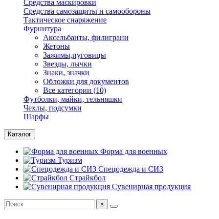
Средства маскировки
Средства самозащиты и самообороны
Тактическое снаряжение
Фурнитура
Аксельбанты, филиграни
Жетоны
Зажимы,пуговицы
Звезды, лычки
Знаки, значки
Обложки для документов
Все категории (10)
Футболки, майки, тельняшки
Чехлы, подсумки
Шарфы
Каталог
Форма для военных
Туризм
Спецодежда и СИЗ
Страйкбол
Сувенирная продукция
×