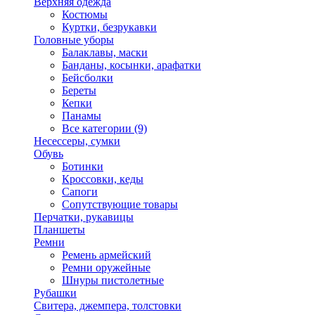
Верхняя одежда
Костюмы
Куртки, безрукавки
Головные уборы
Балаклавы, маски
Банданы, косынки, арафатки
Бейсболки
Береты
Кепки
Панамы
Все категории (9)
Несессеры, сумки
Обувь
Ботинки
Кроссовки, кеды
Сапоги
Сопутствующие товары
Перчатки, рукавицы
Планшеты
Ремни
Ремень армейский
Ремни оружейные
Шнуры пистолетные
Рубашки
Свитера, джемпера, толстовки