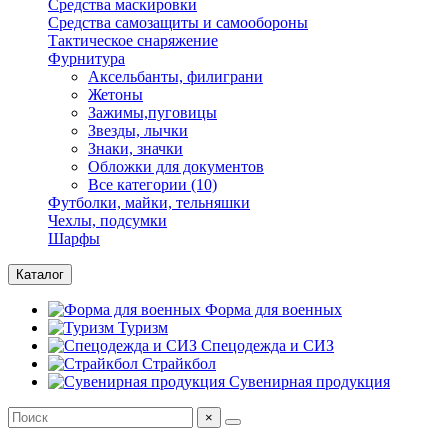
Средства маскировки
Средства самозащиты и самообороны
Тактическое снаряжение
Фурнитура
Аксельбанты, филиграни
Жетоны
Зажимы,пуговицы
Звезды, лычки
Знаки, значки
Обложки для документов
Все категории (10)
Футболки, майки, тельняшки
Чехлы, подсумки
Шарфы
Каталог
Форма для военных
Туризм
Спецодежда и СИЗ
Страйкбол
Сувенирная продукция
×