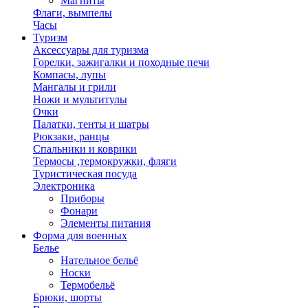
Магниты
Флаги, вымпелы
Часы
Туризм
Аксессуары для туризма
Горелки, зажигалки и походные печи
Компасы, лупы
Мангалы и грили
Ножи и мультитулы
Очки
Палатки, тенты и шатры
Рюкзаки, ранцы
Спальники и коврики
Термосы ,термокружки, фляги
Туристическая посуда
Электроника
Приборы
Фонари
Элементы питания
Форма для военных
Белье
Нательное бельё
Носки
Термобельё
Брюки, шорты