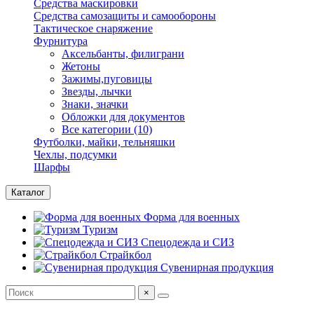
Средства маскировки
Средства самозащиты и самообороны
Тактическое снаряжение
Фурнитура
Аксельбанты, филиграни
Жетоны
Зажимы,пуговицы
Звезды, лычки
Знаки, значки
Обложки для документов
Все категории (10)
Футболки, майки, тельняшки
Чехлы, подсумки
Шарфы
Каталог
Форма для военных
Туризм
Спецодежда и СИЗ
Страйкбол
Сувенирная продукция
×