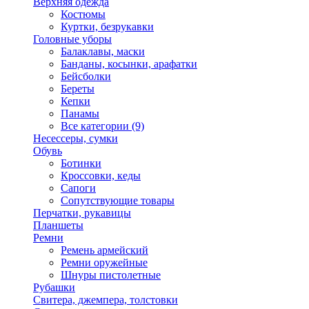
Верхняя одежда
Костюмы
Куртки, безрукавки
Головные уборы
Балаклавы, маски
Банданы, косынки, арафатки
Бейсболки
Береты
Кепки
Панамы
Все категории (9)
Несессеры, сумки
Обувь
Ботинки
Кроссовки, кеды
Сапоги
Сопутствующие товары
Перчатки, рукавицы
Планшеты
Ремни
Ремень армейский
Ремни оружейные
Шнуры пистолетные
Рубашки
Свитера, джемпера, толстовки