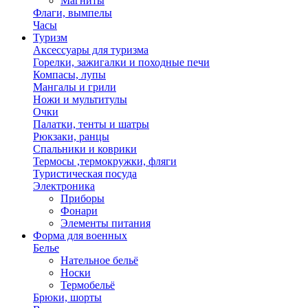
Магниты
Флаги, вымпелы
Часы
Туризм
Аксессуары для туризма
Горелки, зажигалки и походные печи
Компасы, лупы
Мангалы и грили
Ножи и мультитулы
Очки
Палатки, тенты и шатры
Рюкзаки, ранцы
Спальники и коврики
Термосы ,термокружки, фляги
Туристическая посуда
Электроника
Приборы
Фонари
Элементы питания
Форма для военных
Белье
Нательное бельё
Носки
Термобельё
Брюки, шорты