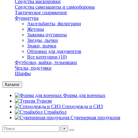
Средства маскировки
Средства самозащиты и самообороны
Тактическое снаряжение
Фурнитура
Аксельбанты, филиграни
Жетоны
Зажимы,пуговицы
Звезды, лычки
Знаки, значки
Обложки для документов
Все категории (10)
Футболки, майки, тельняшки
Чехлы, подсумки
Шарфы
Каталог
Форма для военных
Туризм
Спецодежда и СИЗ
Страйкбол
Сувенирная продукция
×