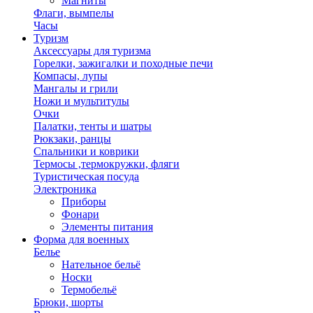
Магниты
Флаги, вымпелы
Часы
Туризм
Аксессуары для туризма
Горелки, зажигалки и походные печи
Компасы, лупы
Мангалы и грили
Ножи и мультитулы
Очки
Палатки, тенты и шатры
Рюкзаки, ранцы
Спальники и коврики
Термосы ,термокружки, фляги
Туристическая посуда
Электроника
Приборы
Фонари
Элементы питания
Форма для военных
Белье
Нательное бельё
Носки
Термобельё
Брюки, шорты