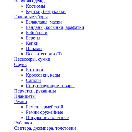
Верхняя одежда
Костюмы
Куртки, безрукавки
Головные уборы
Балаклавы, маски
Банданы, косынки, арафатки
Бейсболки
Береты
Кепки
Панамы
Все категории (9)
Несессеры, сумки
Обувь
Ботинки
Кроссовки, кеды
Сапоги
Сопутствующие товары
Перчатки, рукавицы
Планшеты
Ремни
Ремень армейский
Ремни оружейные
Шнуры пистолетные
Рубашки
Свитера, джемпера, толстовки