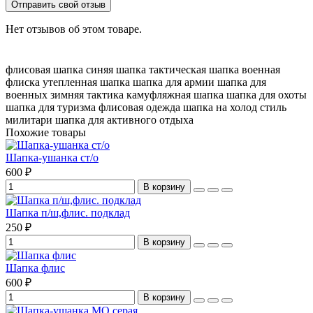
Отправить свой отзыв
Нет отзывов об этом товаре.
флисовая шапка
синяя шапка
тактическая шапка
военная
флиска
утепленная шапка
шапка для армии
шапка для
военных
зимняя тактика
камуфляжная шапка
шапка для охоты
шапка для туризма
флисовая одежда
шапка на холод
стиль
милитари
шапка для активного отдыха
Похожие товары
Шапка-ушанка ст/о
600 ₽
В корзину
Шапка п/ш,флис. подклад
250 ₽
В корзину
Шапка флис
600 ₽
В корзину