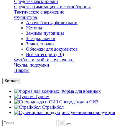
Средства маскировки
Средства самозащиты и самообороны
Тактическое снаряжение
Фурнитура
Аксельбанты, филиграни
Жетоны
Зажимы,пуговицы
Звезды, лычки
Знаки, значки
Обложки для документов
Все категории (10)
Футболки, майки, тельняшки
Чехлы, подсумки
Шарфы
Каталог
Форма для военных
Туризм
Спецодежда и СИЗ
Страйкбол
Сувенирная продукция
×