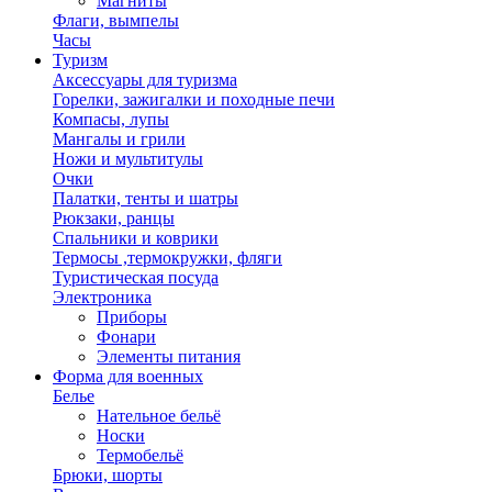
Магниты
Флаги, вымпелы
Часы
Туризм
Аксессуары для туризма
Горелки, зажигалки и походные печи
Компасы, лупы
Мангалы и грили
Ножи и мультитулы
Очки
Палатки, тенты и шатры
Рюкзаки, ранцы
Спальники и коврики
Термосы ,термокружки, фляги
Туристическая посуда
Электроника
Приборы
Фонари
Элементы питания
Форма для военных
Белье
Нательное бельё
Носки
Термобельё
Брюки, шорты