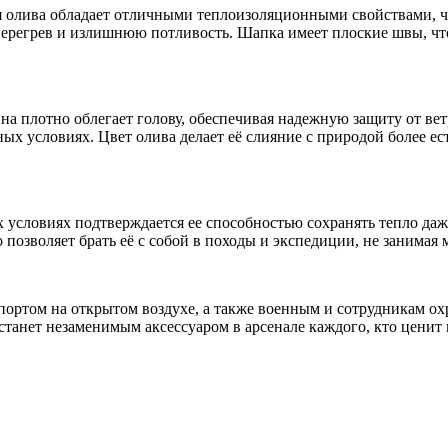
 олива обладает отличными теплоизоляционными свойствами, чт
перегрев и излишнюю потливость. Шапка имеет плоские швы, чт
на плотно облегает голову, обеспечивая надежную защиту от ве
вных условиях. Цвет олива делает её слияние с природой более е
условиях подтверждается ее способностью сохранять тепло даже
 позволяет брать её с собой в походы и экспедиции, не занимая 
спортом на открытом воздухе, а также военным и сотрудникам о
станет незаменимым аксессуаром в арсенале каждого, кто ценит