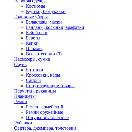
Верхняя одежда
Костюмы
Куртки, безрукавки
Головные уборы
Балаклавы, маски
Банданы, косынки, арафатки
Бейсболки
Береты
Кепки
Панамы
Все категории (9)
Несессеры, сумки
Обувь
Ботинки
Кроссовки, кеды
Сапоги
Сопутствующие товары
Перчатки, рукавицы
Планшеты
Ремни
Ремень армейский
Ремни оружейные
Шнуры пистолетные
Рубашки
Свитера, джемпера, толстовки