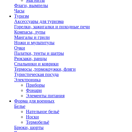
Магниты
Флаги, вымпелы
Часы
Туризм
Аксессуары для туризма
Горелки, зажигалки и походные печи
Компасы, лупы
Мангалы и грили
Ножи и мультитулы
Очки
Палатки, тенты и шатры
Рюкзаки, ранцы
Спальники и коврики
Термосы ,термокружки, фляги
Туристическая посуда
Электроника
Приборы
Фонари
Элементы питания
Форма для военных
Белье
Нательное бельё
Носки
Термобельё
Брюки, шорты