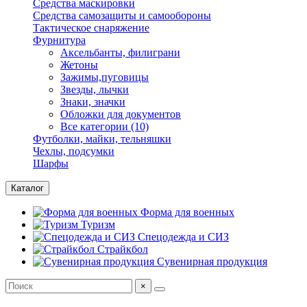
Средства маскировки
Средства самозащиты и самообороны
Тактическое снаряжение
Фурнитура
Аксельбанты, филиграни
Жетоны
Зажимы,пуговицы
Звезды, лычки
Знаки, значки
Обложки для документов
Все категории (10)
Футболки, майки, тельняшки
Чехлы, подсумки
Шарфы
Каталог
Форма для военных
Туризм
Спецодежда и СИЗ
Страйкбол
Сувенирная продукция
×