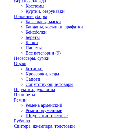
Верхняя одежда
Костюмы
Куртки, безрукавки
Головные уборы
Балаклавы, маски
Банданы, косынки, арафатки
Бейсболки
Береты
Кепки
Панамы
Все категории (9)
Несессеры, сумки
Обувь
Ботинки
Кроссовки, кеды
Сапоги
Сопутствующие товары
Перчатки, рукавицы
Планшеты
Ремни
Ремень армейский
Ремни оружейные
Шнуры пистолетные
Рубашки
Свитера, джемпера, толстовки