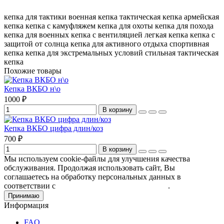
кепка для тактики
военная кепка
тактическая кепка
армейская
кепка
кепка с камуфляжем
кепка для охоты
кепка для похода
кепка для военных
кепка с вентиляцией
легкая кепка
кепка с
защитой от солнца
кепка для активного отдыха
спортивная
кепка
кепка для экстремальных условий
стильная тактическая
кепка
Похожие товары
Кепка ВКБО н\о
1000 ₽
В корзину
Кепка ВКБО цифра длин/коз
700 ₽
В корзину
Мы используем cookie-файлы для улучшения качества
обслуживания. Продолжая использовать сайт, Вы
соглашаетесь на обработку персональных данных в
соответствии с
Пользовательским соглашением
.
Принимаю
Информация
FAQ