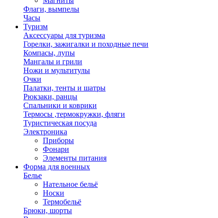
Магниты
Флаги, вымпелы
Часы
Туризм
Аксессуары для туризма
Горелки, зажигалки и походные печи
Компасы, лупы
Мангалы и грили
Ножи и мультитулы
Очки
Палатки, тенты и шатры
Рюкзаки, ранцы
Спальники и коврики
Термосы ,термокружки, фляги
Туристическая посуда
Электроника
Приборы
Фонари
Элементы питания
Форма для военных
Белье
Нательное бельё
Носки
Термобельё
Брюки, шорты