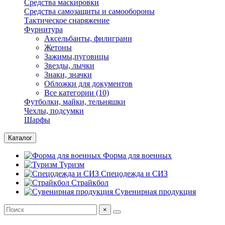
Средства маскировки
Средства самозащиты и самообороны
Тактическое снаряжение
Фурнитура
Аксельбанты, филиграни
Жетоны
Зажимы,пуговицы
Звезды, лычки
Знаки, значки
Обложки для документов
Все категории (10)
Футболки, майки, тельняшки
Чехлы, подсумки
Шарфы
Каталог
Форма для военных
Туризм
Спецодежда и СИЗ
Страйкбол
Сувенирная продукция
×