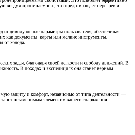
ветронепроницаемыми свойствами. Это позволяет эффективно
ую воздухопроницаемость, что предотвращает перегрев и
д индивидуальные параметры пользователя, обеспечивая
их как документы, карты или мелкие инструменты.
ы от холода.
ских задач, благодаря своей легкости и свободу движений. В
вижность. В походах и экспедициях она станет верным
имую защиту и комфорт, независимо от типа деятельности —
 станет незаменимым элементом вашего снаряжения.