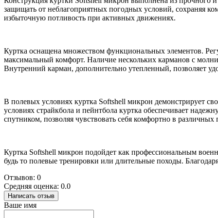
Конструкция куртки Softshell микрон выполнена из прочного 
защищать от неблагоприятных погодных условий, сохраняя ком
избыточную потливость при активных движениях.
Куртка оснащена множеством функциональных элементов. Рег
максимальный комфорт. Наличие нескольких карманов с молни
Внутренний карман, дополнительно утепленный, позволяет удо
В полевых условиях куртка Softshell микрон демонстрирует св
условиях страйкбола и пейнтбола куртка обеспечивает надежн
спутником, позволяя чувствовать себя комфортно в различных
Куртка Softshell микрон подойдет как профессиональным воен
будь то полевые тренировки или длительные походы. Благодар
Отзывов: 0
Средняя оценка: 0.0
Написать отзыв
Ваше имя