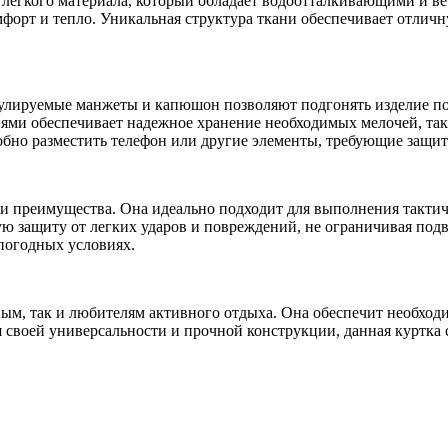
и легкого материала, который обладает водоотталкивающими и 
форт и тепло. Уникальная структура ткани обеспечивает отличн
улируемые манжеты и капюшон позволяют подгонять изделие по
ями обеспечивает надежное хранение необходимых мелочей, так
бно разместить телефон или другие элементы, требующие защит
ои преимущества. Она идеально подходит для выполнения тактиче
ую защиту от легких ударов и повреждений, не ограничивая под
 погодных условиях.
ным, так и любителям активного отдыха. Она обеспечит необход
я своей универсальности и прочной конструкции, данная куртка