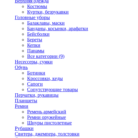
Верхняя одежда
Костюмы
Куртки, безрукавки
Головные уборы
Балаклавы, маски
Банданы, косынки, арафатки
Бейсболки
Береты
Кепки
Панамы
Все категории (9)
Несессеры, сумки
Обувь
Ботинки
Кроссовки, кеды
Сапоги
Сопутствующие товары
Перчатки, рукавицы
Планшеты
Ремни
Ремень армейский
Ремни оружейные
Шнуры пистолетные
Рубашки
Свитера, джемпера, толстовки