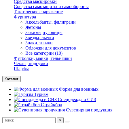
Средства маскировки
Средства самозащиты и самообороны
Тактическое снаряжение
Фурнитура
Аксельбанты, филиграни
Жетоны
Зажимы,пуговицы
Звезды, лычки
Знаки, значки
Обложки для документов
Все категории (10)
Футболки, майки, тельняшки
Чехлы, подсумки
Шарфы
Каталог
Форма для военных
Туризм
Спецодежда и СИЗ
Страйкбол
Сувенирная продукция
×