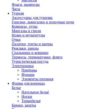
Магниты
Флаги, вымпелы
Часы
Туризм
Аксессуары для туризма
Горелки, зажигалки и походные печи
Компасы, лупы
Мангалы и грили
Ножи и мультитулы
Очки
Палатки, тенты и шатры
Рюкзаки, ранцы
Спальники и коврики
Термосы ,термокружки, фляги
Туристическая посуда
Электроника
Приборы
Фонари
Элементы питания
Форма для военных
Белье
Нательное бельё
Носки
Термобельё
Брюки, шорты