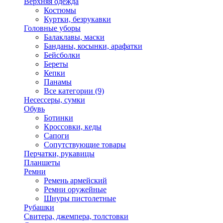
Верхняя одежда
Костюмы
Куртки, безрукавки
Головные уборы
Балаклавы, маски
Банданы, косынки, арафатки
Бейсболки
Береты
Кепки
Панамы
Все категории (9)
Несессеры, сумки
Обувь
Ботинки
Кроссовки, кеды
Сапоги
Сопутствующие товары
Перчатки, рукавицы
Планшеты
Ремни
Ремень армейский
Ремни оружейные
Шнуры пистолетные
Рубашки
Свитера, джемпера, толстовки