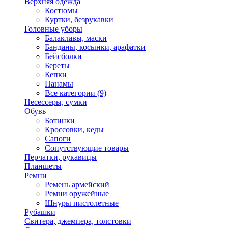
Верхняя одежда
Костюмы
Куртки, безрукавки
Головные уборы
Балаклавы, маски
Банданы, косынки, арафатки
Бейсболки
Береты
Кепки
Панамы
Все категории (9)
Несессеры, сумки
Обувь
Ботинки
Кроссовки, кеды
Сапоги
Сопутствующие товары
Перчатки, рукавицы
Планшеты
Ремни
Ремень армейский
Ремни оружейные
Шнуры пистолетные
Рубашки
Свитера, джемпера, толстовки