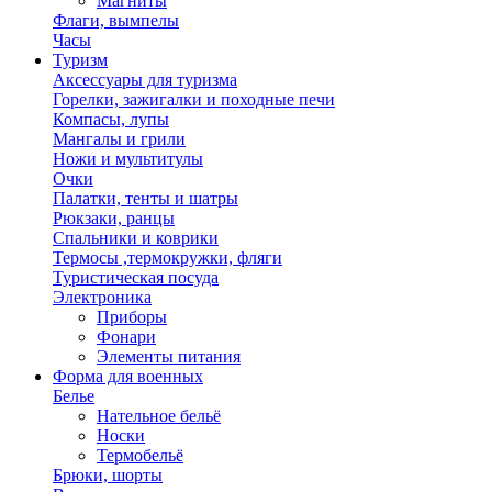
Магниты
Флаги, вымпелы
Часы
Туризм
Аксессуары для туризма
Горелки, зажигалки и походные печи
Компасы, лупы
Мангалы и грили
Ножи и мультитулы
Очки
Палатки, тенты и шатры
Рюкзаки, ранцы
Спальники и коврики
Термосы ,термокружки, фляги
Туристическая посуда
Электроника
Приборы
Фонари
Элементы питания
Форма для военных
Белье
Нательное бельё
Носки
Термобельё
Брюки, шорты