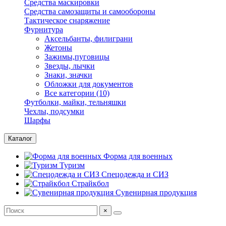
Средства маскировки
Средства самозащиты и самообороны
Тактическое снаряжение
Фурнитура
Аксельбанты, филиграни
Жетоны
Зажимы,пуговицы
Звезды, лычки
Знаки, значки
Обложки для документов
Все категории (10)
Футболки, майки, тельняшки
Чехлы, подсумки
Шарфы
Каталог
Форма для военных
Туризм
Спецодежда и СИЗ
Страйкбол
Сувенирная продукция
×