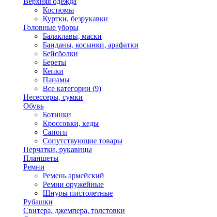
Верхняя одежда
Костюмы
Куртки, безрукавки
Головные уборы
Балаклавы, маски
Банданы, косынки, арафатки
Бейсболки
Береты
Кепки
Панамы
Все категории (9)
Несессеры, сумки
Обувь
Ботинки
Кроссовки, кеды
Сапоги
Сопутствующие товары
Перчатки, рукавицы
Планшеты
Ремни
Ремень армейский
Ремни оружейные
Шнуры пистолетные
Рубашки
Свитера, джемпера, толстовки