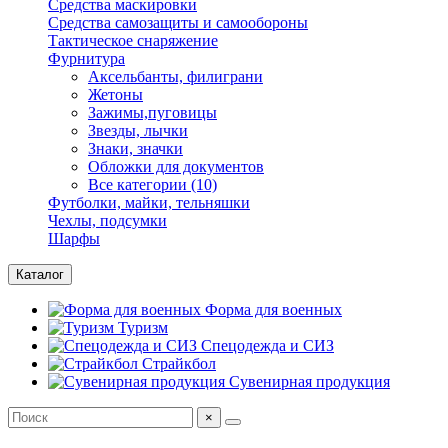
Средства маскировки
Средства самозащиты и самообороны
Тактическое снаряжение
Фурнитура
Аксельбанты, филиграни
Жетоны
Зажимы,пуговицы
Звезды, лычки
Знаки, значки
Обложки для документов
Все категории (10)
Футболки, майки, тельняшки
Чехлы, подсумки
Шарфы
Каталог
Форма для военных
Туризм
Спецодежда и СИЗ
Страйкбол
Сувенирная продукция
×