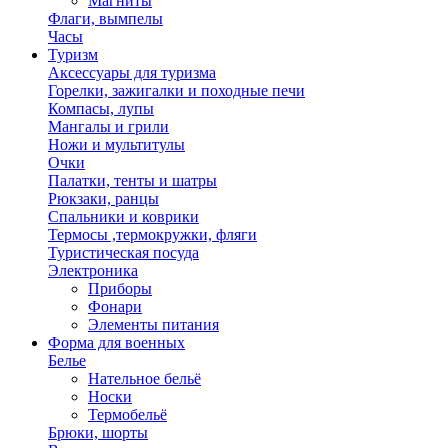
Магниты
Флаги, вымпелы
Часы
Туризм
Аксессуары для туризма
Горелки, зажигалки и походные печи
Компасы, лупы
Мангалы и грили
Ножи и мультитулы
Очки
Палатки, тенты и шатры
Рюкзаки, ранцы
Спальники и коврики
Термосы ,термокружки, фляги
Туристическая посуда
Электроника
Приборы
Фонари
Элементы питания
Форма для военных
Белье
Нательное бельё
Носки
Термобельё
Брюки, шорты