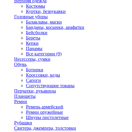
Верхняя одежда
Костюмы
Куртки, безрукавки
Головные уборы
Балаклавы, маски
Банданы, косынки, арафатки
Бейсболки
Береты
Кепки
Панамы
Все категории (9)
Несессеры, сумки
Обувь
Ботинки
Кроссовки, кеды
Сапоги
Сопутствующие товары
Перчатки, рукавицы
Планшеты
Ремни
Ремень армейский
Ремни оружейные
Шнуры пистолетные
Рубашки
Свитера, джемпера, толстовки