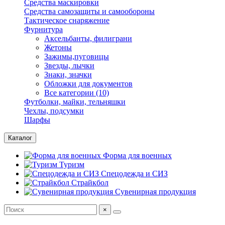
Средства маскировки
Средства самозащиты и самообороны
Тактическое снаряжение
Фурнитура
Аксельбанты, филиграни
Жетоны
Зажимы,пуговицы
Звезды, лычки
Знаки, значки
Обложки для документов
Все категории (10)
Футболки, майки, тельняшки
Чехлы, подсумки
Шарфы
Каталог
Форма для военных
Туризм
Спецодежда и СИЗ
Страйкбол
Сувенирная продукция
×