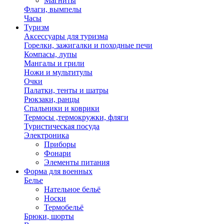
Магниты
Флаги, вымпелы
Часы
Туризм
Аксессуары для туризма
Горелки, зажигалки и походные печи
Компасы, лупы
Мангалы и грили
Ножи и мультитулы
Очки
Палатки, тенты и шатры
Рюкзаки, ранцы
Спальники и коврики
Термосы ,термокружки, фляги
Туристическая посуда
Электроника
Приборы
Фонари
Элементы питания
Форма для военных
Белье
Нательное бельё
Носки
Термобельё
Брюки, шорты