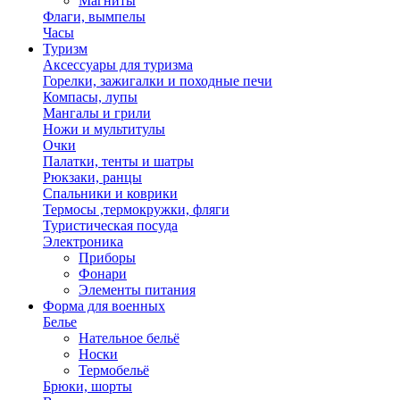
Магниты
Флаги, вымпелы
Часы
Туризм
Аксессуары для туризма
Горелки, зажигалки и походные печи
Компасы, лупы
Мангалы и грили
Ножи и мультитулы
Очки
Палатки, тенты и шатры
Рюкзаки, ранцы
Спальники и коврики
Термосы ,термокружки, фляги
Туристическая посуда
Электроника
Приборы
Фонари
Элементы питания
Форма для военных
Белье
Нательное бельё
Носки
Термобельё
Брюки, шорты