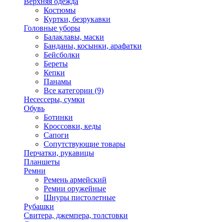
Верхняя одежда
Костюмы
Куртки, безрукавки
Головные уборы
Балаклавы, маски
Банданы, косынки, арафатки
Бейсболки
Береты
Кепки
Панамы
Все категории (9)
Несессеры, сумки
Обувь
Ботинки
Кроссовки, кеды
Сапоги
Сопутствующие товары
Перчатки, рукавицы
Планшеты
Ремни
Ремень армейский
Ремни оружейные
Шнуры пистолетные
Рубашки
Свитера, джемпера, толстовки