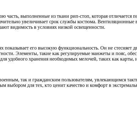
 часть, выполненные из ткани рип-стоп, которая отличается 
начительно увеличивает срок службы костюма. Вентиляционные 
ают видимость в условиях низкой освещенности.
х показывает его высокую функциональность. Он не стесняет д
тности. Элементы, такие как регулируемые манжеты и пояс, обе
ля удобного хранения необходимых мелочей, таких как карты, 
военным, так и гражданским пользователям, увлекающимся так
ым выбором для тех, кто ценит качество и комфорт в экстремаль