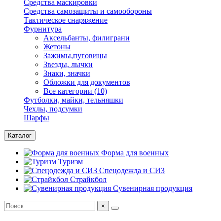
Средства маскировки
Средства самозащиты и самообороны
Тактическое снаряжение
Фурнитура
Аксельбанты, филиграни
Жетоны
Зажимы,пуговицы
Звезды, лычки
Знаки, значки
Обложки для документов
Все категории (10)
Футболки, майки, тельняшки
Чехлы, подсумки
Шарфы
Каталог
Форма для военных
Туризм
Спецодежда и СИЗ
Страйкбол
Сувенирная продукция
×