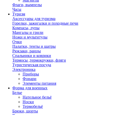
Магниты
Флаги, вымпелы
Часы
Туризм
Аксессуары для туризма
Горелки, зажигалки и походные печи
Компасы, лупы
Мангалы и грили
Ножи и мультитулы
Очки
Палатки, тенты и шатры
Рюкзаки, ранцы
Спальники и коврики
Термосы ,термокружки, фляги
Туристическая посуда
Электроника
Приборы
Фонари
Элементы питания
Форма для военных
Белье
Нательное бельё
Носки
Термобельё
Брюки, шорты