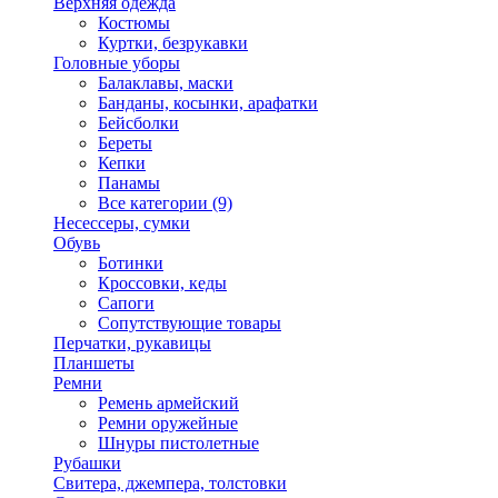
Верхняя одежда
Костюмы
Куртки, безрукавки
Головные уборы
Балаклавы, маски
Банданы, косынки, арафатки
Бейсболки
Береты
Кепки
Панамы
Все категории (9)
Несессеры, сумки
Обувь
Ботинки
Кроссовки, кеды
Сапоги
Сопутствующие товары
Перчатки, рукавицы
Планшеты
Ремни
Ремень армейский
Ремни оружейные
Шнуры пистолетные
Рубашки
Свитера, джемпера, толстовки