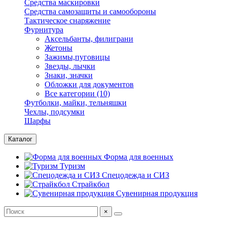
Средства маскировки
Средства самозащиты и самообороны
Тактическое снаряжение
Фурнитура
Аксельбанты, филиграни
Жетоны
Зажимы,пуговицы
Звезды, лычки
Знаки, значки
Обложки для документов
Все категории (10)
Футболки, майки, тельняшки
Чехлы, подсумки
Шарфы
Каталог
Форма для военных
Туризм
Спецодежда и СИЗ
Страйкбол
Сувенирная продукция
×