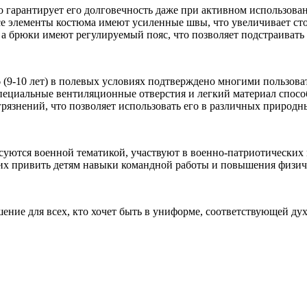
 гарантирует его долговечность даже при активном использован
Все элементы костюма имеют усиленные швы, что увеличивает с
а брюки имеют регулируемый пояс, что позволяет подстраивать
 (9-10 лет) в полевых условиях подтверждено многими пользова
 Специальные вентиляционные отверстия и легкий материал спос
грязнений, что позволяет использовать его в различных природн
ресуются военной тематикой, участвуют в военно-патриотически
их привить детям навыки командной работы и повышения физич
ение для всех, кто хочет быть в униформе, соответствующей ду