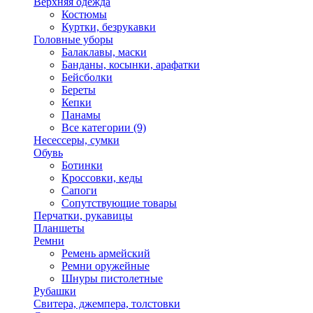
Верхняя одежда
Костюмы
Куртки, безрукавки
Головные уборы
Балаклавы, маски
Банданы, косынки, арафатки
Бейсболки
Береты
Кепки
Панамы
Все категории (9)
Несессеры, сумки
Обувь
Ботинки
Кроссовки, кеды
Сапоги
Сопутствующие товары
Перчатки, рукавицы
Планшеты
Ремни
Ремень армейский
Ремни оружейные
Шнуры пистолетные
Рубашки
Свитера, джемпера, толстовки