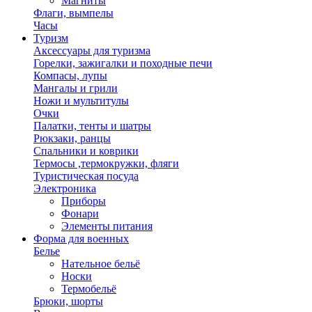
Магниты
Флаги, вымпелы
Часы
Туризм
Аксессуары для туризма
Горелки, зажигалки и походные печи
Компасы, лупы
Мангалы и грили
Ножи и мультитулы
Очки
Палатки, тенты и шатры
Рюкзаки, ранцы
Спальники и коврики
Термосы ,термокружки, фляги
Туристическая посуда
Электроника
Приборы
Фонари
Элементы питания
Форма для военных
Белье
Нательное бельё
Носки
Термобельё
Брюки, шорты