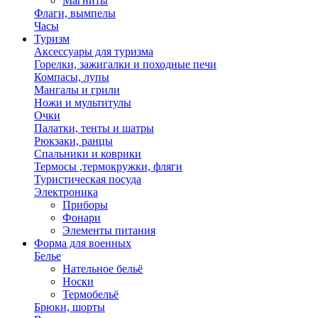
Магниты
Флаги, вымпелы
Часы
Туризм
Аксессуары для туризма
Горелки, зажигалки и походные печи
Компасы, лупы
Мангалы и грили
Ножи и мультитулы
Очки
Палатки, тенты и шатры
Рюкзаки, ранцы
Спальники и коврики
Термосы ,термокружки, фляги
Туристическая посуда
Электроника
Приборы
Фонари
Элементы питания
Форма для военных
Белье
Нательное бельё
Носки
Термобельё
Брюки, шорты