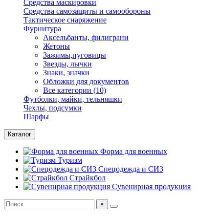
Средства маскировки
Средства самозащиты и самообороны
Тактическое снаряжение
Фурнитура
Аксельбанты, филиграни
Жетоны
Зажимы,пуговицы
Звезды, лычки
Знаки, значки
Обложки для документов
Все категории (10)
Футболки, майки, тельняшки
Чехлы, подсумки
Шарфы
Каталог
Форма для военных
Туризм
Спецодежда и СИЗ
Страйкбол
Сувенирная продукция
×