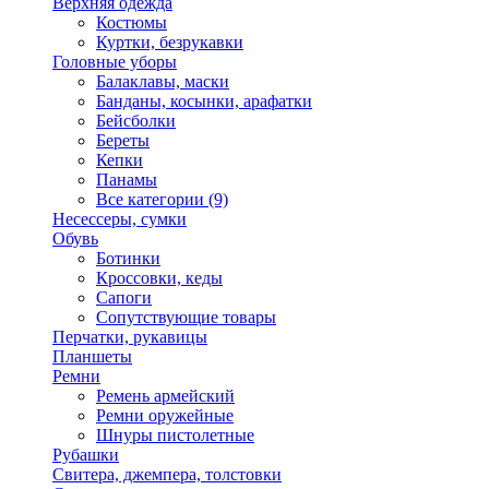
Верхняя одежда
Костюмы
Куртки, безрукавки
Головные уборы
Балаклавы, маски
Банданы, косынки, арафатки
Бейсболки
Береты
Кепки
Панамы
Все категории (9)
Несессеры, сумки
Обувь
Ботинки
Кроссовки, кеды
Сапоги
Сопутствующие товары
Перчатки, рукавицы
Планшеты
Ремни
Ремень армейский
Ремни оружейные
Шнуры пистолетные
Рубашки
Свитера, джемпера, толстовки