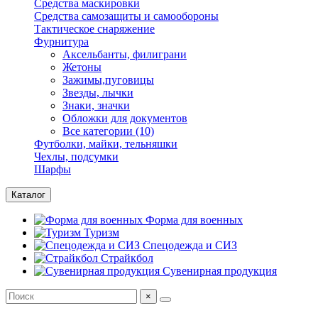
Средства маскировки
Средства самозащиты и самообороны
Тактическое снаряжение
Фурнитура
Аксельбанты, филиграни
Жетоны
Зажимы,пуговицы
Звезды, лычки
Знаки, значки
Обложки для документов
Все категории (10)
Футболки, майки, тельняшки
Чехлы, подсумки
Шарфы
Каталог
Форма для военных
Туризм
Спецодежда и СИЗ
Страйкбол
Сувенирная продукция
×