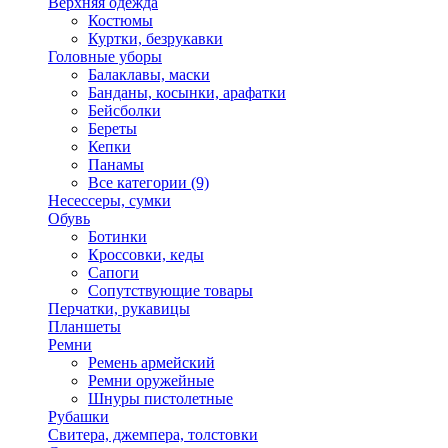
Верхняя одежда
Костюмы
Куртки, безрукавки
Головные уборы
Балаклавы, маски
Банданы, косынки, арафатки
Бейсболки
Береты
Кепки
Панамы
Все категории (9)
Несессеры, сумки
Обувь
Ботинки
Кроссовки, кеды
Сапоги
Сопутствующие товары
Перчатки, рукавицы
Планшеты
Ремни
Ремень армейский
Ремни оружейные
Шнуры пистолетные
Рубашки
Свитера, джемпера, толстовки