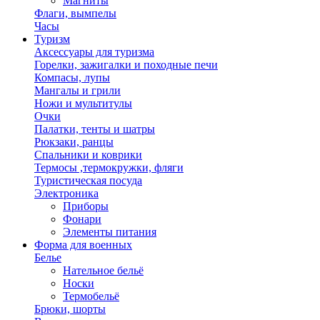
Магниты
Флаги, вымпелы
Часы
Туризм
Аксессуары для туризма
Горелки, зажигалки и походные печи
Компасы, лупы
Мангалы и грили
Ножи и мультитулы
Очки
Палатки, тенты и шатры
Рюкзаки, ранцы
Спальники и коврики
Термосы ,термокружки, фляги
Туристическая посуда
Электроника
Приборы
Фонари
Элементы питания
Форма для военных
Белье
Нательное бельё
Носки
Термобельё
Брюки, шорты