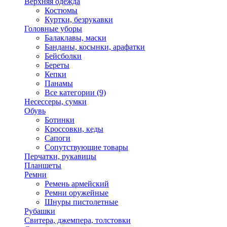
Верхняя одежда
Костюмы
Куртки, безрукавки
Головные уборы
Балаклавы, маски
Банданы, косынки, арафатки
Бейсболки
Береты
Кепки
Панамы
Все категории (9)
Несессеры, сумки
Обувь
Ботинки
Кроссовки, кеды
Сапоги
Сопутствующие товары
Перчатки, рукавицы
Планшеты
Ремни
Ремень армейский
Ремни оружейные
Шнуры пистолетные
Рубашки
Свитера, джемпера, толстовки