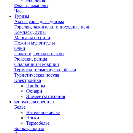
Магниты
Флаги, вымпелы
Часы
Туризм
Аксессуары для туризма
Горелки, зажигалки и походные печи
Компасы, лупы
Мангалы и грили
Ножи и мультитулы
Очки
Палатки, тенты и шатры
Рюкзаки, ранцы
Спальники и коврики
Термосы ,термокружки, фляги
Туристическая посуда
Электроника
Приборы
Фонари
Элементы питания
Форма для военных
Белье
Нательное бельё
Носки
Термобельё
Брюки, шорты