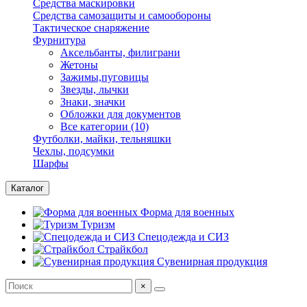
Средства маскировки
Средства самозащиты и самообороны
Тактическое снаряжение
Фурнитура
Аксельбанты, филиграни
Жетоны
Зажимы,пуговицы
Звезды, лычки
Знаки, значки
Обложки для документов
Все категории (10)
Футболки, майки, тельняшки
Чехлы, подсумки
Шарфы
Каталог
Форма для военных
Туризм
Спецодежда и СИЗ
Страйкбол
Сувенирная продукция
×