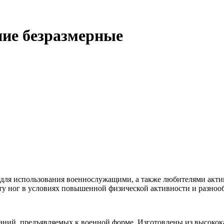
ние безразмерные
для использования военнослужащими, а также любителями актив
ту ног в условиях повышенной физической активности и разноо
аний, предъявляемых к военной форме. Изготовлены из высоко