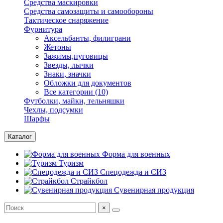
Средства маскировки
Средства самозащиты и самообороны
Тактическое снаряжение
Фурнитура
Аксельбанты, филиграни
Жетоны
Зажимы,пуговицы
Звезды, лычки
Знаки, значки
Обложки для документов
Все категории (10)
Футболки, майки, тельняшки
Чехлы, подсумки
Шарфы
Каталог
Форма для военных
Туризм
Спецодежда и СИЗ
Страйкбол
Сувенирная продукция
×