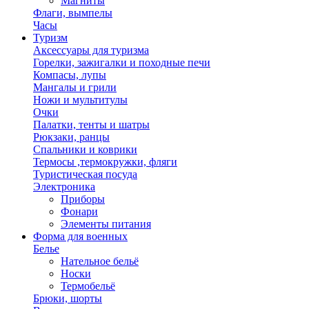
Магниты
Флаги, вымпелы
Часы
Туризм
Аксессуары для туризма
Горелки, зажигалки и походные печи
Компасы, лупы
Мангалы и грили
Ножи и мультитулы
Очки
Палатки, тенты и шатры
Рюкзаки, ранцы
Спальники и коврики
Термосы ,термокружки, фляги
Туристическая посуда
Электроника
Приборы
Фонари
Элементы питания
Форма для военных
Белье
Нательное бельё
Носки
Термобельё
Брюки, шорты