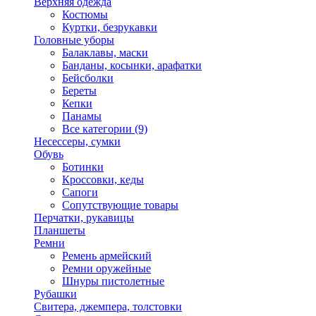
Верхняя одежда
Костюмы
Куртки, безрукавки
Головные уборы
Балаклавы, маски
Банданы, косынки, арафатки
Бейсболки
Береты
Кепки
Панамы
Все категории (9)
Несессеры, сумки
Обувь
Ботинки
Кроссовки, кеды
Сапоги
Сопутствующие товары
Перчатки, рукавицы
Планшеты
Ремни
Ремень армейский
Ремни оружейные
Шнуры пистолетные
Рубашки
Свитера, джемпера, толстовки