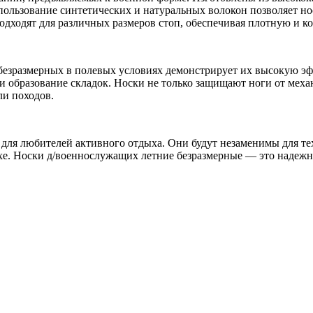
пользование синтетических и натуральных волокон позволяет но
подходят для различных размеров стоп, обеспечивая плотную и к
безразмерных в полевых условиях демонстрирует их высокую эф
 образование складок. Носки не только защищают ноги от мех
ли походов.
для любителей активного отдыха. Они будут незаменимы для тех,
хе. Носки д/военнослужащих летние безразмерные — это надежн