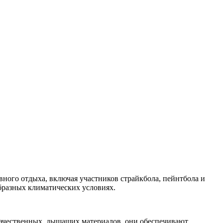
ного отдыха, включая участников страйкбола, пейнтбола и
бразных климатических условиях.
качественных, дышащих материалов, они обеспечивают