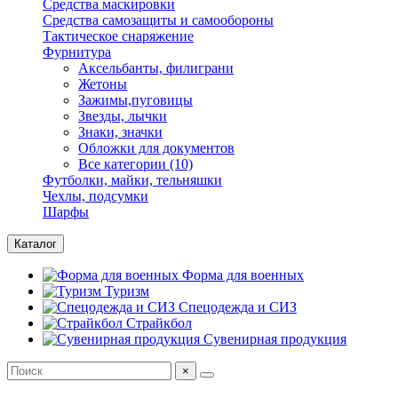
Средства маскировки
Средства самозащиты и самообороны
Тактическое снаряжение
Фурнитура
Аксельбанты, филиграни
Жетоны
Зажимы,пуговицы
Звезды, лычки
Знаки, значки
Обложки для документов
Все категории (10)
Футболки, майки, тельняшки
Чехлы, подсумки
Шарфы
Каталог
Форма для военных
Туризм
Спецодежда и СИЗ
Страйкбол
Сувенирная продукция
×