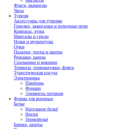
Магниты
Флаги, вымпелы
Часы
Туризм
Аксессуары для туризма
Горелки, зажигалки и походные печи
Компасы, лупы
Мангалы и грили
Ножи и мультитулы
Очки
Палатки, тенты и шатры
Рюкзаки, ранцы
Спальники и коврики
Термосы ,термокружки, фляги
Туристическая посуда
Электроника
Приборы
Фонари
Элементы питания
Форма для военных
Белье
Нательное бельё
Носки
Термобельё
Брюки, шорты