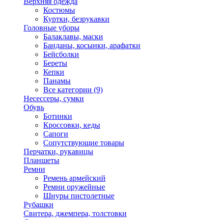
Верхняя одежда
Костюмы
Куртки, безрукавки
Головные уборы
Балаклавы, маски
Банданы, косынки, арафатки
Бейсболки
Береты
Кепки
Панамы
Все категории (9)
Несессеры, сумки
Обувь
Ботинки
Кроссовки, кеды
Сапоги
Сопутствующие товары
Перчатки, рукавицы
Планшеты
Ремни
Ремень армейский
Ремни оружейные
Шнуры пистолетные
Рубашки
Свитера, джемпера, толстовки