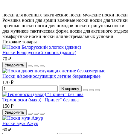
носки для военных
тактические носки
мужские носки
носки
Ромашка
носки для армии
военные носки
носки для тактики
прочные носки
носки для походов
носки с рисунком
носки
для мужиков
тактическая форма
носки для активного отдыха
комфортные носки
носки для экстремальных условий
Похожие товары
Носки Белорусский хлопок (джинс)
70 ₽
Уведомить
Носки д/военнослужащих летние безразмерные
170 ₽
В корзину
Термоноски (махр) "Привет" без шва
150 ₽
Уведомить
Носки муж Ажур
60 ₽